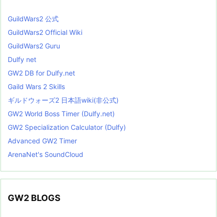
GuildWars2 公式
GuildWars2 Official Wiki
GuildWars2 Guru
Dulfy net
GW2 DB for Dulfy.net
Gaild Wars 2 Skills
ギルドウォーズ2 日本語wiki(非公式)
GW2 World Boss Timer (Dulfy.net)
GW2 Specialization Calculator (Dulfy)
Advanced GW2 Timer
ArenaNet's SoundCloud
GW2 BLOGS