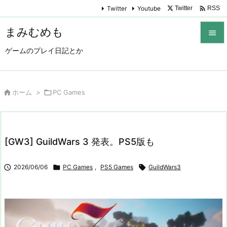

Twitter
Youtube
Twitter
RSS
まみむめも

ゲームのプレイ日記とか

メニュ

サイド

ホーム
>

PC Games

前へ

[GW3] GuildWars 3 発表。PS5版も
次へ


2026/06/06

PC Games
,
PS5 Games

GuildWars3
検索