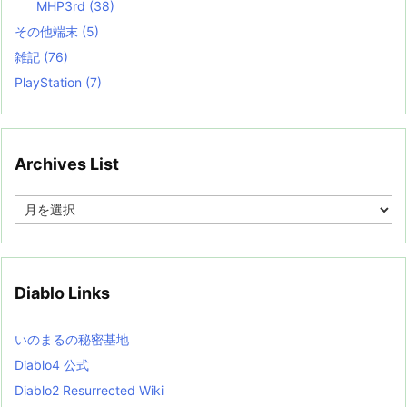
MHP3rd
(38)
その他端末
(5)
雑記
(76)
PlayStation
(7)
Archives List
A
r
c
h
i
v
Diablo Links
e
s
L
いのまるの秘密基地
i
s
Diablo4 公式
t
Diablo2 Resurrected Wiki