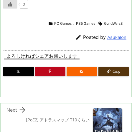
0

PC Games
,
PS5 Games

GuildWars3

Posted by
Asukalon
よろしければシェアお願いします

Copy

Next
[PoE2] アトラスマップ T10くらい