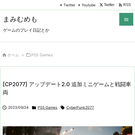

Twitter
Youtube
Twitter
RSS
まみむめも

ゲームのプレイ日記とか

メニュ

サイド

ホーム
>

PS5 Games

前へ

[CP2077] アップデート2.0 追加ミニゲームと戦闘車
次へ
両

検索

2023/09/24

PS5 Games

CyberPunk2077