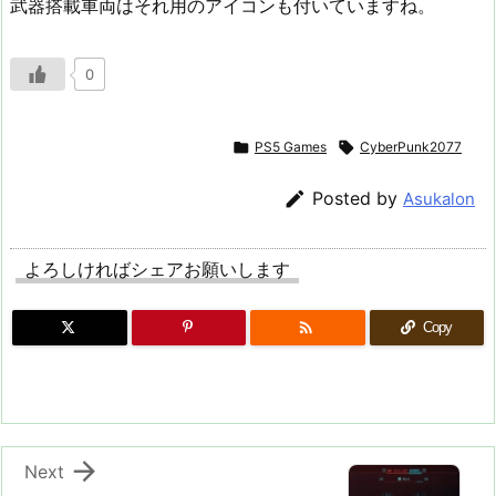
武器搭載車両はそれ用のアイコンも付いていますね。
0

PS5 Games

CyberPunk2077

Posted by
Asukalon
よろしければシェアお願いします

Copy

Next