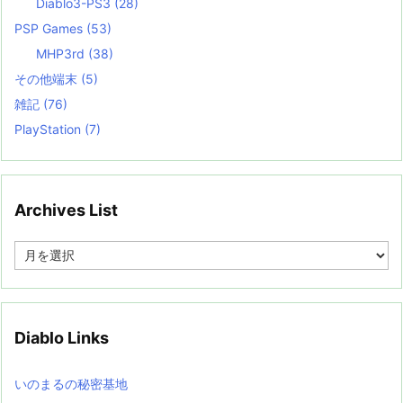
Diablo3-PS3
(28)
PSP Games
(53)
MHP3rd
(38)
その他端末
(5)
雑記
(76)
PlayStation
(7)
Archives List
A
r
c
h
i
v
Diablo Links
e
s
L
いのまるの秘密基地
i
s