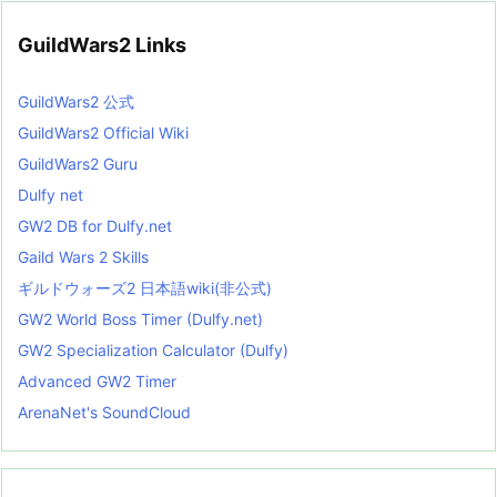
GuildWars2 Links
GuildWars2 公式
GuildWars2 Official Wiki
GuildWars2 Guru
Dulfy net
GW2 DB for Dulfy.net
Gaild Wars 2 Skills
ギルドウォーズ2 日本語wiki(非公式)
GW2 World Boss Timer (Dulfy.net)
GW2 Specialization Calculator (Dulfy)
Advanced GW2 Timer
ArenaNet's SoundCloud