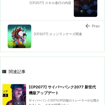
[CP2077] スキル進行の内容

Prev
[CP2077] エッジランナーズ関連

関連記事
[CP2077] サイバーパンク2077 新世代
機版アップデート
サイバーパンク2077のPS5版のトレーラーが公開さ
れました。 さすが綺麗になっ ...