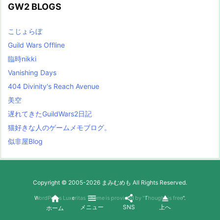
GW2 BLOGS
こじょらぼ
Guild Wars Offline
臨時nikki
Vanishing Days
404 Divinity's Reach Avenue
美空
遅れてきたGuildWars2日記
猫好きな人のゲームメモブログ。
似非屋Blog
Copyright ©
2005
-2026
まみむめも
All Rights Reserved.




WordPress Luxeritas Theme is provided by "
Thought is free
".
メニュー
SNS
上へ
ホーム