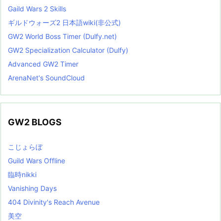
Gaild Wars 2 Skills
ギルドウォーズ2 日本語wiki(非公式)
GW2 World Boss Timer (Dulfy.net)
GW2 Specialization Calculator (Dulfy)
Advanced GW2 Timer
ArenaNet's SoundCloud
GW2 BLOGS
こじょらぼ
Guild Wars Offline
臨時nikki
Vanishing Days
404 Divinity's Reach Avenue
美空