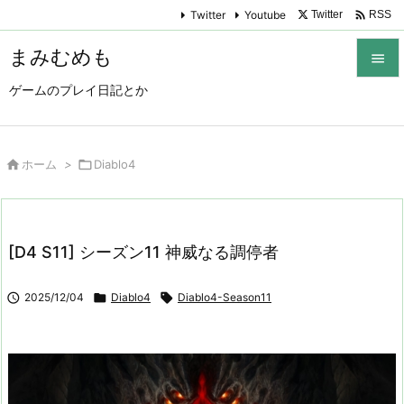

Twitter
Youtube
Twitter
RSS
まみむめも

ゲームのプレイ日記とか

メニュ

サイド

ホーム
>

Diablo4

前へ

[D4 S11] シーズン11 神威なる調停者
次へ


2025/12/04

Diablo4

Diablo4-Season11
検索