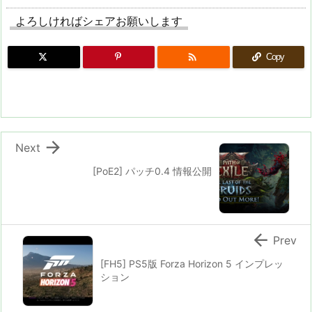
よろしければシェアお願いします

Copy

Next
[PoE2] パッチ0.4 情報公開

Prev
[FH5] PS5版 Forza Horizon 5 インプレッ
ション