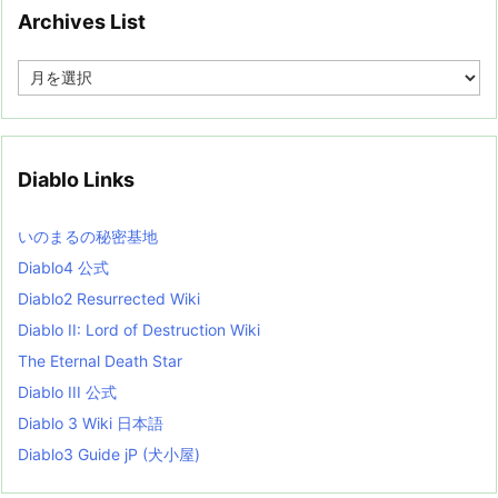
Archives List
A
r
c
h
i
v
Diablo Links
e
s
L
いのまるの秘密基地
i
s
Diablo4 公式
t
Diablo2 Resurrected Wiki
Diablo II: Lord of Destruction Wiki
The Eternal Death Star
Diablo III 公式
Diablo 3 Wiki 日本語
Diablo3 Guide jP (犬小屋)