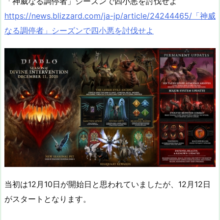
「神威なる調停者」シーズンで四小悪を討伐せよ
https://news.blizzard.com/ja-jp/article/24244465/「神威
なる調停者」シーズンで四小悪を討伐せよ
当初は12月10日が開始日と思われていましたが、12月12日
がスタートとなります。