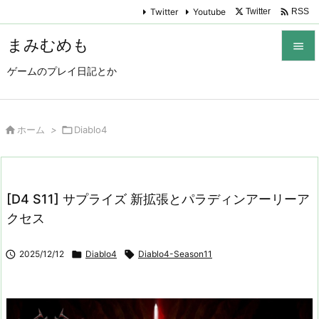

Twitter
Youtube
Twitter
RSS
まみむめも

ゲームのプレイ日記とか

メニュ

サイド

ホーム
>

Diablo4

前へ

[D4 S11] サプライズ 新拡張とパラディンアーリーア
次へ
クセス

検索

2025/12/12

Diablo4

Diablo4-Season11