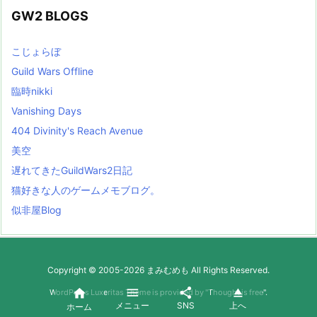
GW2 BLOGS
こじょらぼ
Guild Wars Offline
臨時nikki
Vanishing Days
404 Divinity's Reach Avenue
美空
遅れてきたGuildWars2日記
猫好きな人のゲームメモブログ。
似非屋Blog
Copyright ©
2005
-2026
まみむめも
All Rights Reserved.




WordPress Luxeritas Theme is provided by "
Thought is free
".
メニュー
SNS
上へ
ホーム