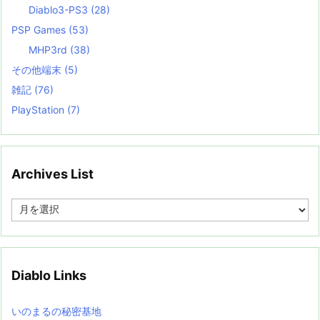
Diablo3-PS3
(28)
PSP Games
(53)
MHP3rd
(38)
その他端末
(5)
雑記
(76)
PlayStation
(7)
Archives List
A
r
c
h
i
v
Diablo Links
e
s
L
いのまるの秘密基地
i