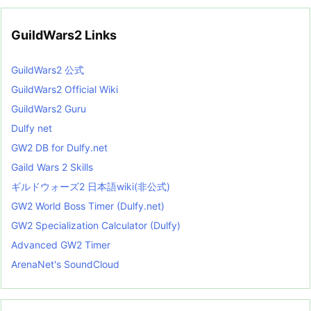
GuildWars2 Links
GuildWars2 公式
GuildWars2 Official Wiki
GuildWars2 Guru
Dulfy net
GW2 DB for Dulfy.net
Gaild Wars 2 Skills
ギルドウォーズ2 日本語wiki(非公式)
GW2 World Boss Timer (Dulfy.net)
GW2 Specialization Calculator (Dulfy)
Advanced GW2 Timer
ArenaNet's SoundCloud