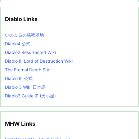
h
i
v
Diablo Links
e
s
L
いのまるの秘密基地
i
s
Diablo4 公式
t
Diablo2 Resurrected Wiki
Diablo II: Lord of Destruction Wiki
The Eternal Death Star
Diablo III 公式
Diablo 3 Wiki 日本語
Diablo3 Guide jP (犬小屋)
MHW Links