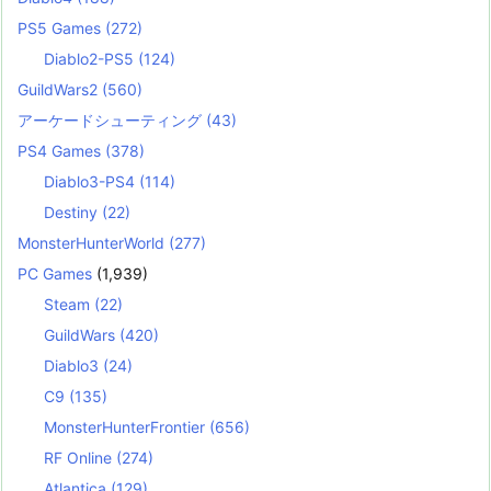
PS5 Games
(272)
Diablo2-PS5
(124)
GuildWars2
(560)
アーケードシューティング
(43)
PS4 Games
(378)
Diablo3-PS4
(114)
Destiny
(22)
MonsterHunterWorld
(277)
PC Games
(1,939)
Steam
(22)
GuildWars
(420)
Diablo3
(24)
C9
(135)
MonsterHunterFrontier
(656)
RF Online
(274)
Atlantica
(129)