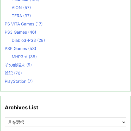
AION
(57)
TERA
(37)
PS VITA Games
(17)
PS3 Games
(46)
Diablo3-PS3
(28)
PSP Games
(53)
MHP3rd
(38)
その他端末
(5)
雑記
(76)
PlayStation
(7)
Archives List
A
r
c