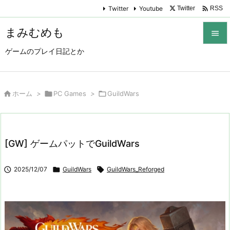

Twitter
Youtube
Twitter
RSS
まみむめも

ゲームのプレイ日記とか

メニュ

サイド

ホーム
>

PC Games
>

GuildWars

前へ

[GW] ゲームパットでGuildWars
次へ


2025/12/07

GuildWars

GuildWars_Reforged
検索