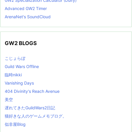
GW2 Specialization Calculator (Dulfy)
Advanced GW2 Timer
ArenaNet's SoundCloud
GW2 BLOGS
こじょらぼ
Guild Wars Offline
臨時nikki
Vanishing Days
404 Divinity's Reach Avenue
美空
遅れてきたGuildWars2日記
猫好きな人のゲームメモブログ。
似非屋Blog