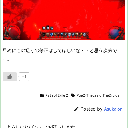
早めにこの辺りの修正はしてほしいな・・と思う次第で
す。
+1

Path of Exile 2

Poe2-TheLastofTheDruids

Posted by
Asukalon
よろしければシェアお願いします