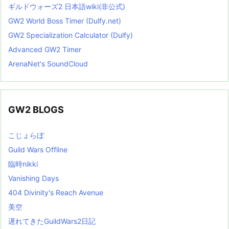
ギルドウォーズ2 日本語wiki(非公式)
GW2 World Boss Timer (Dulfy.net)
GW2 Specialization Calculator (Dulfy)
Advanced GW2 Timer
ArenaNet's SoundCloud
GW2 BLOGS
こじょらぼ
Guild Wars Offline
臨時nikki
Vanishing Days
404 Divinity's Reach Avenue
美空
遅れてきたGuildWars2日記