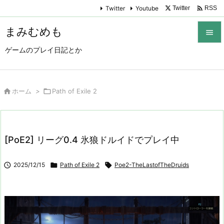

Twitter
Youtube
Twitter
RSS
まみむめも

ゲームのプレイ日記とか

メニュ

サイド

ホーム
>

Path of Exile 2

前へ

[PoE2] リーグ0.4 氷狼ドルイドでプレイ中
次へ


2025/12/15

Path of Exile 2

Poe2-TheLastofTheDruids
検索