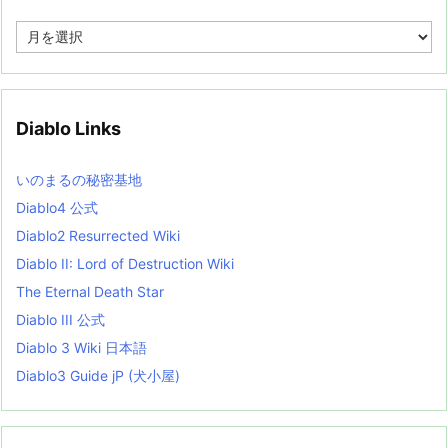
A
r
c
h
i
v
Diablo Links
e
s
L
いのまるの秘密基地
i
s
Diablo4 公式
t
Diablo2 Resurrected Wiki
Diablo II: Lord of Destruction Wiki
The Eternal Death Star
Diablo III 公式
Diablo 3 Wiki 日本語
Diablo3 Guide jP (犬小屋)