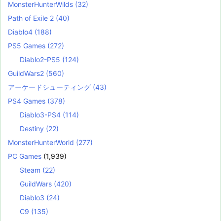
MonsterHunterWilds
(32)
Path of Exile 2
(40)
Diablo4
(188)
PS5 Games
(272)
Diablo2-PS5
(124)
GuildWars2
(560)
アーケードシューティング
(43)
PS4 Games
(378)
Diablo3-PS4
(114)
Destiny
(22)
MonsterHunterWorld
(277)
PC Games
(1,939)
Steam
(22)
GuildWars
(420)
Diablo3
(24)
C9
(135)