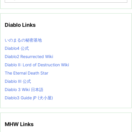
r
c
h
i
v
Diablo Links
e
s
L
いのまるの秘密基地
i
s
Diablo4 公式
t
Diablo2 Resurrected Wiki
Diablo II: Lord of Destruction Wiki
The Eternal Death Star
Diablo III 公式
Diablo 3 Wiki 日本語
Diablo3 Guide jP (犬小屋)
MHW Links