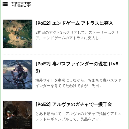

関連記事
[PoE2] エンドゲーム アトラスに突入
2周目のアクト3もクリアして、ストーリーはクリ
ア。エンドゲームのアトラスに突入し ...
[PoE2] 毒パスファインダーの現在 (Lv8
5)
海外サイトを参考にしながら、ちまちま毒パスファ
インダーを育ててたわけですが、先日 ...
[PoE2] アルヴァのガチャで一攫千金
とある動画にて「アルヴァのガチャで指輪やアミュ
レットをギャンブルして、良品をアッ ...