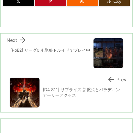

Copy

Next
[PoE2] リーグ0.4 氷狼ドルイドでプレイ中

Prev
[D4 S11] サプライズ 新拡張とパラディン
アーリーアクセス