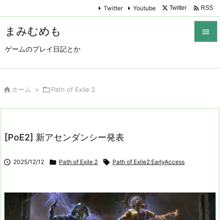

Twitter
Youtube
Twitter
RSS
まみむめも

ゲームのプレイ日記とか

メニュ

サイド

ホーム
>

Path of Exile 2

前へ

[PoE2] 新アセンダンシー発表
次へ


2025/12/12

Path of Exile 2

Path of Exile2 EarlyAccess
検索