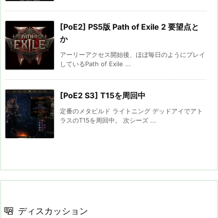
[PoE2] PS5版 Path of Exile 2 要望点と
か
アーリーアクセス開始後、ほぼ毎日のようにプレイ
しているPath of Exile ...
[PoE2 S3] T15を周回中
定番のメタビルド ライトニング デッドアイでアト
ラスのT15を周回中。 次シーズ ...
ディスカッション