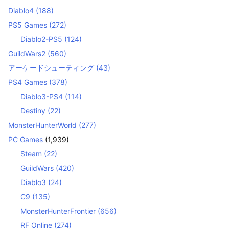
Diablo4
(188)
PS5 Games
(272)
Diablo2-PS5
(124)
GuildWars2
(560)
アーケードシューティング
(43)
PS4 Games
(378)
Diablo3-PS4
(114)
Destiny
(22)
MonsterHunterWorld
(277)
PC Games
(1,939)
Steam
(22)
GuildWars
(420)
Diablo3
(24)
C9
(135)
MonsterHunterFrontier
(656)
RF Online
(274)