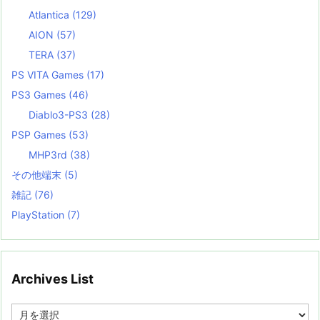
Atlantica
(129)
AION
(57)
TERA
(37)
PS VITA Games
(17)
PS3 Games
(46)
Diablo3-PS3
(28)
PSP Games
(53)
MHP3rd
(38)
その他端末
(5)
雑記
(76)
PlayStation
(7)
Archives List
A