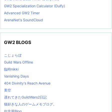
GW2 Specialization Calculator (Dulfy)
Advanced GW2 Timer
ArenaNet's SoundCloud
GW2 BLOGS
こじょらぼ
Guild Wars Offline
臨時nikki
Vanishing Days
404 Divinity's Reach Avenue
美空
遅れてきたGuildWars2日記
猫好きな人のゲームメモブログ。
似非屋Blog