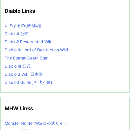
i
v
Diablo Links
e
s
L
いのまるの秘密基地
i
s
Diablo4 公式
t
Diablo2 Resurrected Wiki
Diablo II: Lord of Destruction Wiki
The Eternal Death Star
Diablo III 公式
Diablo 3 Wiki 日本語
Diablo3 Guide jP (犬小屋)
MHW Links
Monster Hunter World 公式サイト