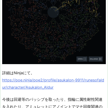
詳細はNinjaにて。
https://poe.ninja/poe2/profile/asukalon-9911/runesofald
ur/character/Asukalon_Aldur
今後は回避等のパッシブを取ったり、指輪に属性耐性関連
を入れたり、アミュレットにアノイントでマナ回復関連の