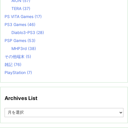
AION
(57)
TERA
(37)
PS VITA Games
(17)
PS3 Games
(46)
Diablo3-PS3
(28)
PSP Games
(53)
MHP3rd
(38)
その他端末
(5)
雑記
(76)
PlayStation
(7)
Archives List
A
r
c
h