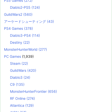
PS5 Games
(272)
Diablo2-PS5
(124)
GuildWars2
(560)
アーケードシューティング
(43)
PS4 Games
(378)
Diablo3-PS4
(114)
Destiny
(22)
MonsterHunterWorld
(277)
PC Games
(1,939)
Steam
(22)
GuildWars
(420)
Diablo3
(24)
C9
(135)
MonsterHunterFrontier
(656)
RF Online
(274)
Atlantica
(129)