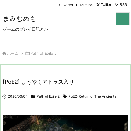

Twitter
Youtube
Twitter
RSS
まみむめも

ゲームのプレイ日記とか

メニュ

サイド

ホーム
>

Path of Exile 2

前へ

[PoE2] ようやくアトラス入り
次へ


2026/06/04

Path of Exile 2

PoE2-Return of The Ancients
検索