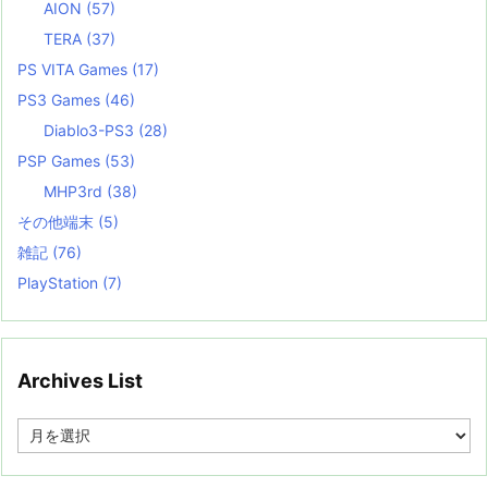
AION
(57)
TERA
(37)
PS VITA Games
(17)
PS3 Games
(46)
Diablo3-PS3
(28)
PSP Games
(53)
MHP3rd
(38)
その他端末
(5)
雑記
(76)
PlayStation
(7)
Archives List
A
r
c
h