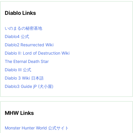
i
v
Diablo Links
e
s
L
いのまるの秘密基地
i
s
Diablo4 公式
t
Diablo2 Resurrected Wiki
Diablo II: Lord of Destruction Wiki
The Eternal Death Star
Diablo III 公式
Diablo 3 Wiki 日本語
Diablo3 Guide jP (犬小屋)
MHW Links
Monster Hunter World 公式サイト