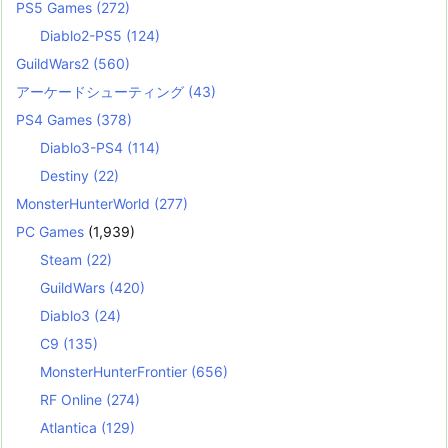
PS5 Games
(272)
Diablo2-PS5
(124)
GuildWars2
(560)
アーケードシューティング
(43)
PS4 Games
(378)
Diablo3-PS4
(114)
Destiny
(22)
MonsterHunterWorld
(277)
PC Games
(1,939)
Steam
(22)
GuildWars
(420)
Diablo3
(24)
C9
(135)
MonsterHunterFrontier
(656)
RF Online
(274)
Atlantica
(129)