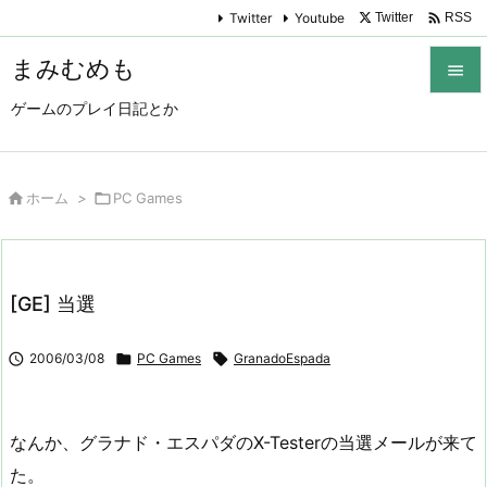

Twitter
Youtube
Twitter
RSS
まみむめも

ゲームのプレイ日記とか

メニュ

サイド

ホーム
>

PC Games

前へ

[GE] 当選
次へ


2006/03/08

PC Games

GranadoEspada
検索
なんか、グラナド・エスパダのX-Testerの当選メールが来て
た。