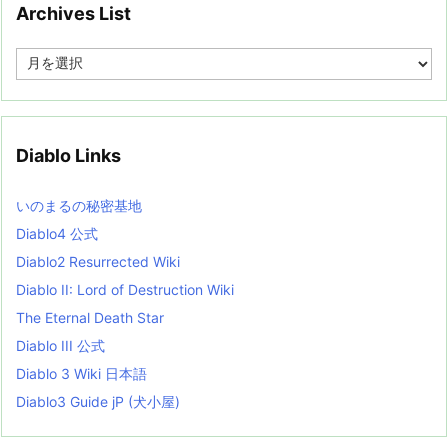
Archives List
A
r
c
h
i
v
Diablo Links
e
s
L
いのまるの秘密基地
i
s
Diablo4 公式
t
Diablo2 Resurrected Wiki
Diablo II: Lord of Destruction Wiki
The Eternal Death Star
Diablo III 公式
Diablo 3 Wiki 日本語
Diablo3 Guide jP (犬小屋)