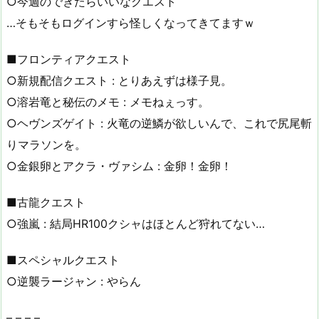
○今週のできたらいいなクエスト
…そもそもログインすら怪しくなってきてますｗ
■フロンティアクエスト
○新規配信クエスト : とりあえずは様子見。
○溶岩竜と秘伝のメモ : メモねぇっす。
○ヘヴンズゲイト : 火竜の逆鱗が欲しいんで、これで尻尾斬
りマラソンを。
○金銀卵とアクラ・ヴァシム : 金卵！金卵！
■古龍クエスト
○強嵐 : 結局HR100クシャはほとんど狩れてない…
■スペシャルクエスト
○逆襲ラージャン : やらん
– – – –