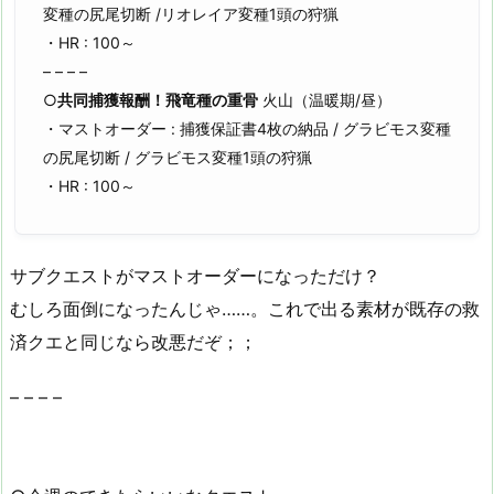
変種の尻尾切断 /リオレイア変種1頭の狩猟
・HR : 100～
– – – –
○
共同捕獲報酬！飛竜種の重骨
火山（温暖期/昼）
・マストオーダー : 捕獲保証書4枚の納品 / グラビモス変種
の尻尾切断 / グラビモス変種1頭の狩猟
・HR : 100～
サブクエストがマストオーダーになっただけ？
むしろ面倒になったんじゃ……。これで出る素材が既存の救
済クエと同じなら改悪だぞ；；
– – – –