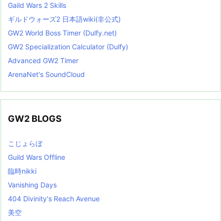
Gaild Wars 2 Skills
ギルドウォーズ2 日本語wiki(非公式)
GW2 World Boss Timer (Dulfy.net)
GW2 Specialization Calculator (Dulfy)
Advanced GW2 Timer
ArenaNet's SoundCloud
GW2 BLOGS
こじょらぼ
Guild Wars Offline
臨時nikki
Vanishing Days
404 Divinity's Reach Avenue
美空