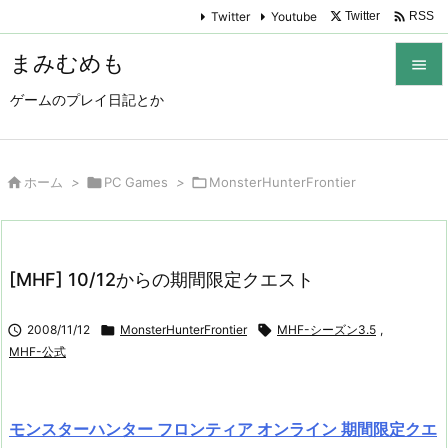

Twitter
Youtube
Twitter
RSS
まみむめも

ゲームのプレイ日記とか

メニュ

サイド

ホーム
>

PC Games
>

MonsterHunterFrontier

前へ

[MHF] 10/12からの期間限定クエスト
次へ


2008/11/12

MonsterHunterFrontier

MHF-シーズン3.5
,
検索
MHF-公式
モンスターハンター フロンティア オンライン 期間限定クエ