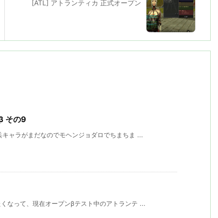
[ATL] アトランティカ 正式オープン
β その9
キャラがまだなのでモヘンジョダロでちまちま ...
ト
なって、現在オープンβテスト中のアトランテ ...