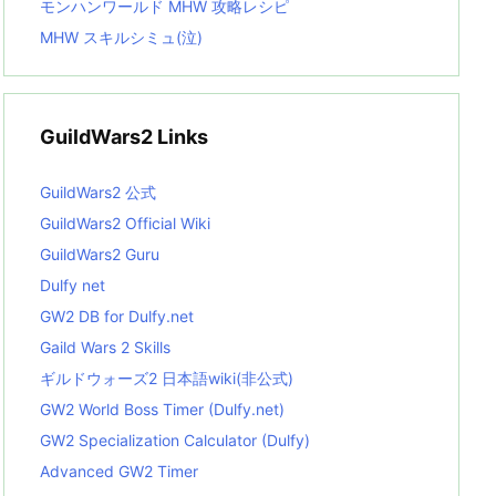
モンハンワールド MHW 攻略レシピ
MHW スキルシミュ(泣)
GuildWars2 Links
GuildWars2 公式
GuildWars2 Official Wiki
GuildWars2 Guru
Dulfy net
GW2 DB for Dulfy.net
Gaild Wars 2 Skills
ギルドウォーズ2 日本語wiki(非公式)
GW2 World Boss Timer (Dulfy.net)
GW2 Specialization Calculator (Dulfy)
Advanced GW2 Timer