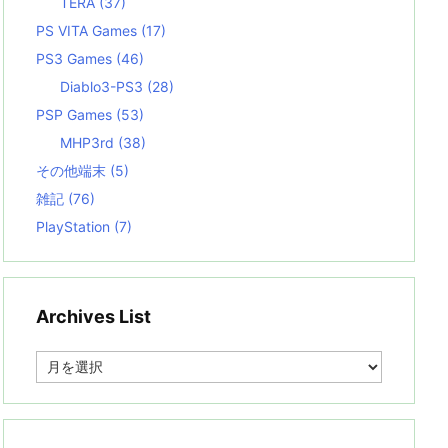
TERA
(37)
PS VITA Games
(17)
PS3 Games
(46)
Diablo3-PS3
(28)
PSP Games
(53)
MHP3rd
(38)
その他端末
(5)
雑記
(76)
PlayStation
(7)
Archives List
A
r
c
h
i
v