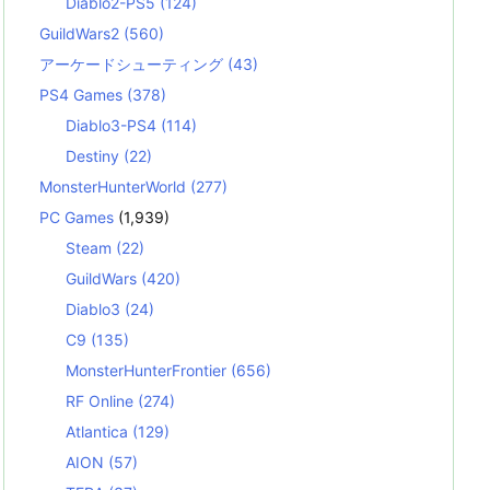
Diablo2-PS5
(124)
GuildWars2
(560)
アーケードシューティング
(43)
PS4 Games
(378)
Diablo3-PS4
(114)
Destiny
(22)
MonsterHunterWorld
(277)
PC Games
(1,939)
Steam
(22)
GuildWars
(420)
Diablo3
(24)
C9
(135)
MonsterHunterFrontier
(656)
RF Online
(274)
Atlantica
(129)
AION
(57)