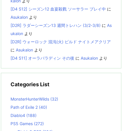
kalon
より
[D4 S12] シーズン12 血宴殺戮 ソーサラー プレイ中
に
Asukalon
より
[D2R] ラダーシーズン13 週間トレハン (3/2-3/8)
に
As
ukalon
より
[D2R] ウォーロック 混沌(火) ビルド ナイトメアクリア
に
Asukalon
より
[D4 S11] オーラパラディン その後
に
Asukalon
より
Categories List
MonsterHunterWilds
(32)
Path of Exile 2
(40)
Diablo4
(188)
PS5 Games
(272)