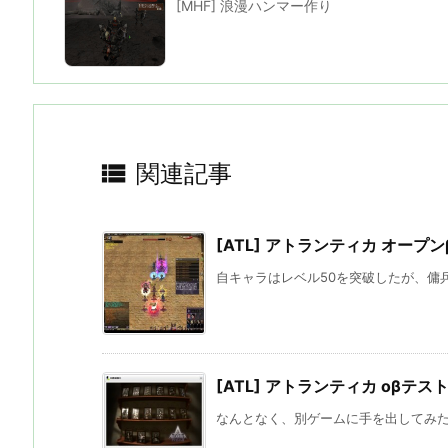
[MHF] 浪漫ハンマー作り

関連記事
[ATL] アトランティカ オープン
自キャラはレベル50を突破したが、傭兵
[ATL] アトランティカ oβテス
なんとなく、別ゲームに手を出してみたく