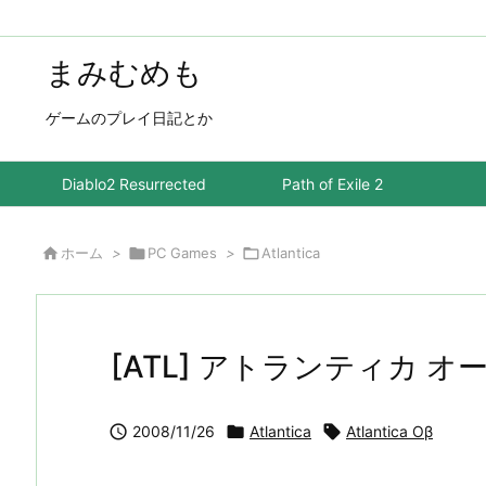
まみむめも
ゲームのプレイ日記とか
Diablo2 Resurrected
Path of Exile 2

ホーム
>

PC Games
>

Atlantica
[ATL] アトランティカ オー

2008/11/26

Atlantica

Atlantica Oβ