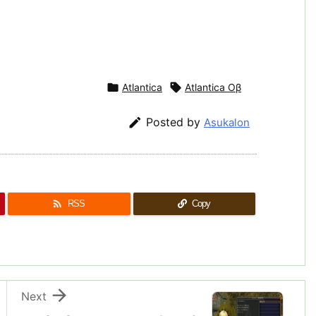

Atlantica

Atlantica Oβ

Posted by
Asukalon

RSS
Copy

Next