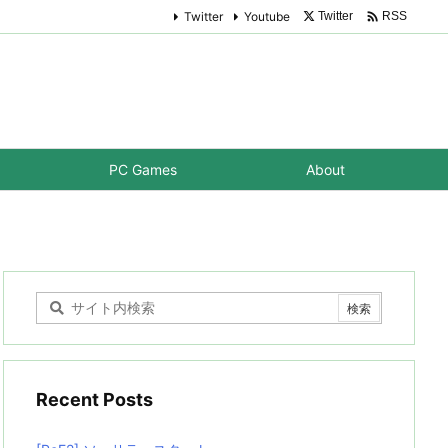

Twitter
Youtube
Twitter
RSS
PC Games
About
Recent Posts