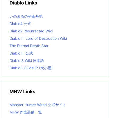
Diablo Links
e
s
L
いのまるの秘密基地
i
s
Diablo4 公式
t
Diablo2 Resurrected Wiki
Diablo II: Lord of Destruction Wiki
The Eternal Death Star
Diablo III 公式
Diablo 3 Wiki 日本語
Diablo3 Guide jP (犬小屋)
MHW Links
Monster Hunter World 公式サイト
MHW 作成装備一覧