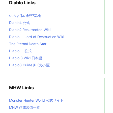
Diablo Links
e
s
L
いのまるの秘密基地
i
s
Diablo4 公式
t
Diablo2 Resurrected Wiki
Diablo II: Lord of Destruction Wiki
The Eternal Death Star
Diablo III 公式
Diablo 3 Wiki 日本語
Diablo3 Guide jP (犬小屋)
MHW Links
Monster Hunter World 公式サイト
MHW 作成装備一覧