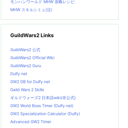
モンハンワールド MHW 攻略レシピ
MHW スキルシミュ(泣)
GuildWars2 Links
GuildWars2 公式
GuildWars2 Official Wiki
GuildWars2 Guru
Dulfy net
GW2 DB for Dulfy.net
Gaild Wars 2 Skills
ギルドウォーズ2 日本語wiki(非公式)
GW2 World Boss Timer (Dulfy.net)
GW2 Specialization Calculator (Dulfy)
Advanced GW2 Timer