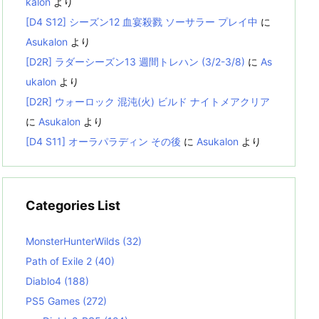
kalon
より
[D4 S12] シーズン12 血宴殺戮 ソーサラー プレイ中
に
Asukalon
より
[D2R] ラダーシーズン13 週間トレハン (3/2-3/8)
に
As
ukalon
より
[D2R] ウォーロック 混沌(火) ビルド ナイトメアクリア
に
Asukalon
より
[D4 S11] オーラパラディン その後
に
Asukalon
より
Categories List
MonsterHunterWilds
(32)
Path of Exile 2
(40)
Diablo4
(188)
PS5 Games
(272)