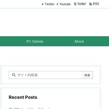

Twitter
Youtube
Twitter
RSS
PC Games
About
Recent Posts