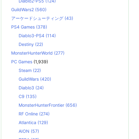
Diablo2-PS5
(124)
GuildWars2
(560)
アーケードシューティング
(43)
PS4 Games
(378)
Diablo3-PS4
(114)
Destiny
(22)
MonsterHunterWorld
(277)
PC Games
(1,939)
Steam
(22)
GuildWars
(420)
Diablo3
(24)
C9
(135)
MonsterHunterFrontier
(656)
RF Online
(274)
Atlantica
(129)
AION
(57)