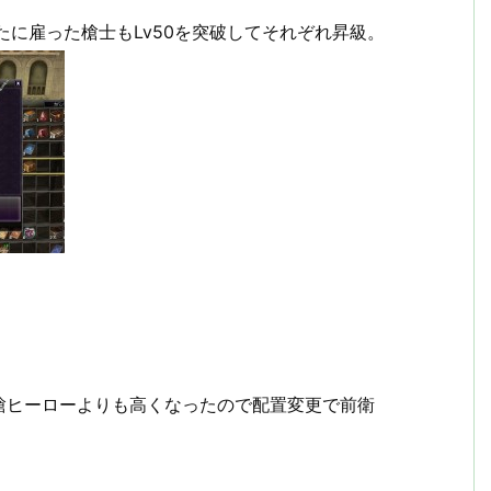
たに雇った槍士もLv50を突破してそれぞれ昇級。
槍ヒーローよりも高くなったので配置変更で前衛