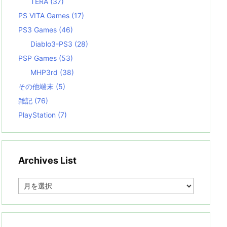
TERA
(37)
PS VITA Games
(17)
PS3 Games
(46)
Diablo3-PS3
(28)
PSP Games
(53)
MHP3rd
(38)
その他端末
(5)
雑記
(76)
PlayStation
(7)
Archives List
A
r
c
h
i
v