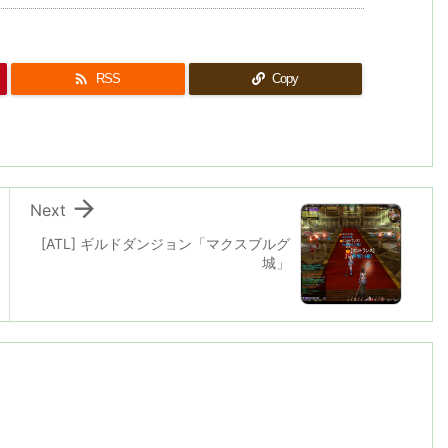

RSS
Copy

Next
[ATL] ギルドダンジョン「マクスブルグ
城」