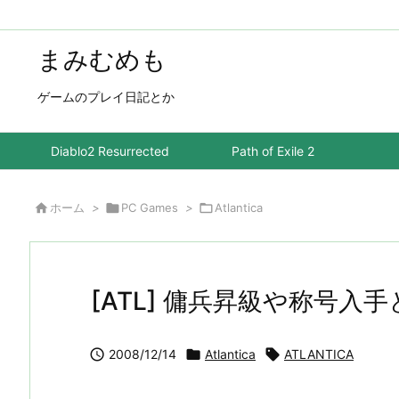
まみむめも
ゲームのプレイ日記とか
Diablo2 Resurrected
Path of Exile 2

ホーム
>

PC Games
>

Atlantica
[ATL] 傭兵昇級や称号入手

2008/12/14

Atlantica

ATLANTICA