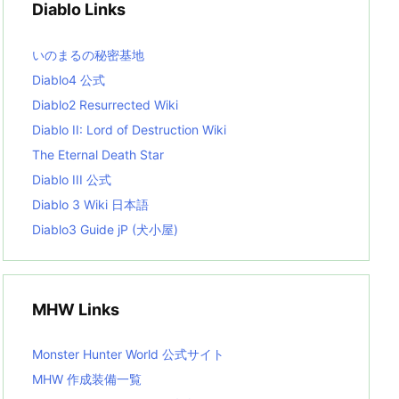
Diablo Links
e
s
L
いのまるの秘密基地
i
s
Diablo4 公式
t
Diablo2 Resurrected Wiki
Diablo II: Lord of Destruction Wiki
The Eternal Death Star
Diablo III 公式
Diablo 3 Wiki 日本語
Diablo3 Guide jP (犬小屋)
MHW Links
Monster Hunter World 公式サイト
MHW 作成装備一覧