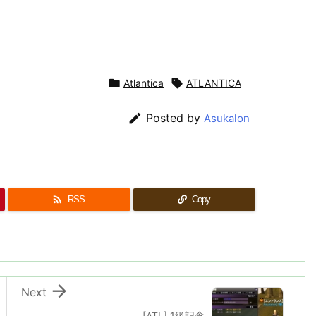

Atlantica

ATLANTICA

Posted by
Asukalon

RSS
Copy

Next
[ATL] 1級記念