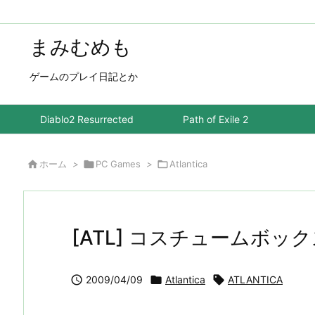
まみむめも
ゲームのプレイ日記とか
Diablo2 Resurrected
Path of Exile 2

ホーム
>

PC Games
>

Atlantica
[ATL] コスチュームボッ

2009/04/09

Atlantica

ATLANTICA