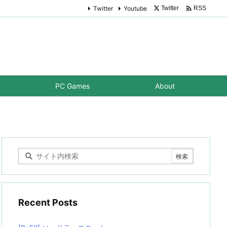

Twitter
Youtube
Twitter
RSS
PC Games
About
Recent Posts