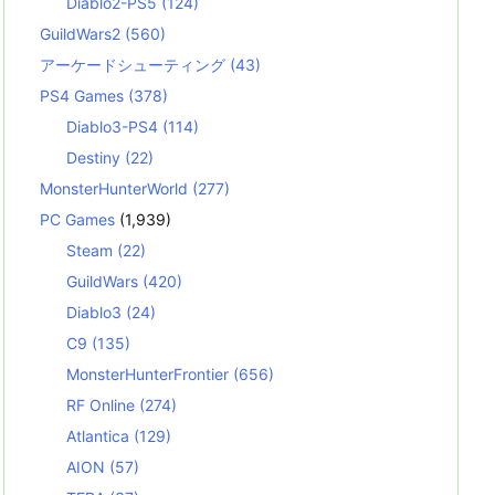
Diablo2-PS5
(124)
GuildWars2
(560)
アーケードシューティング
(43)
PS4 Games
(378)
Diablo3-PS4
(114)
Destiny
(22)
MonsterHunterWorld
(277)
PC Games
(1,939)
Steam
(22)
GuildWars
(420)
Diablo3
(24)
C9
(135)
MonsterHunterFrontier
(656)
RF Online
(274)
Atlantica
(129)
AION
(57)