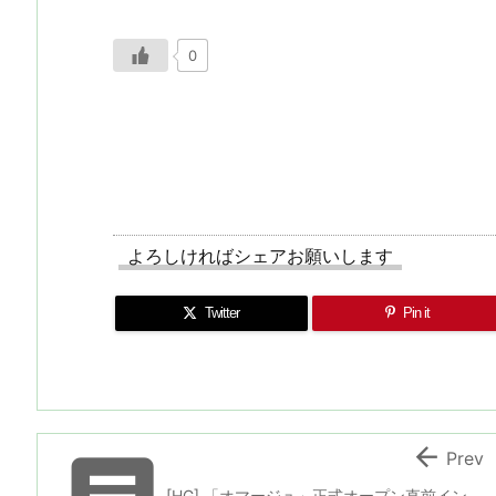
0
よろしければシェアお願いします
Twitter
Pin it

Prev
[HG] 「オマージュ」正式オープン直前イン