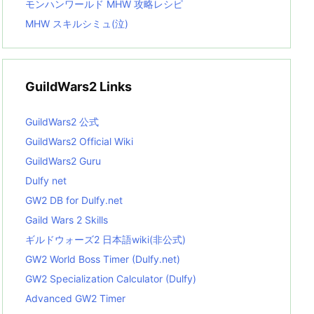
モンハンワールド MHW 攻略レシピ
MHW スキルシミュ(泣)
GuildWars2 Links
GuildWars2 公式
GuildWars2 Official Wiki
GuildWars2 Guru
Dulfy net
GW2 DB for Dulfy.net
Gaild Wars 2 Skills
ギルドウォーズ2 日本語wiki(非公式)
GW2 World Boss Timer (Dulfy.net)
GW2 Specialization Calculator (Dulfy)
Advanced GW2 Timer