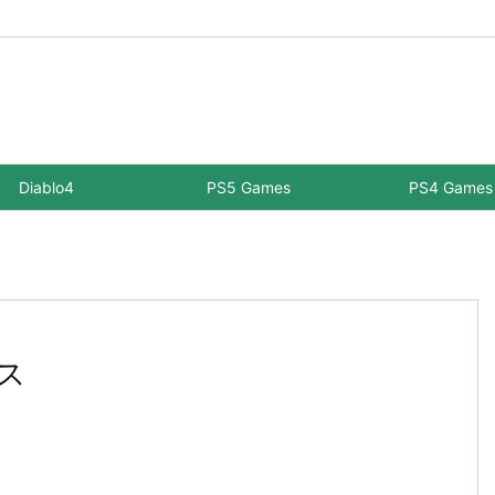
Diablo4
PS5 Games
PS4 Games
クス