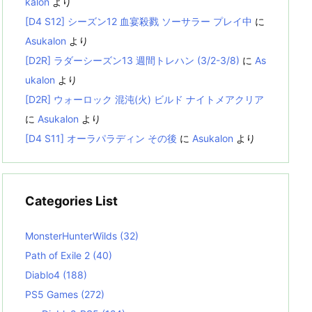
kalon
より
[D4 S12] シーズン12 血宴殺戮 ソーサラー プレイ中
に
Asukalon
より
[D2R] ラダーシーズン13 週間トレハン (3/2-3/8)
に
As
ukalon
より
[D2R] ウォーロック 混沌(火) ビルド ナイトメアクリア
に
Asukalon
より
[D4 S11] オーラパラディン その後
に
Asukalon
より
Categories List
MonsterHunterWilds
(32)
Path of Exile 2
(40)
Diablo4
(188)
PS5 Games
(272)