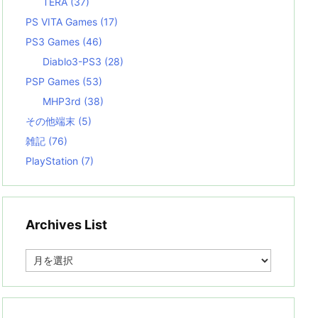
TERA
(37)
PS VITA Games
(17)
PS3 Games
(46)
Diablo3-PS3
(28)
PSP Games
(53)
MHP3rd
(38)
その他端末
(5)
雑記
(76)
PlayStation
(7)
Archives List
A
r
c
h
i
v