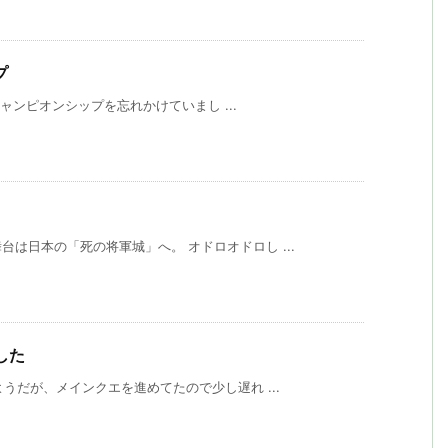
プ
、チャンピオンシップを忘れかけていまし ...
は日本の「死の将軍城」へ。 オドロオドロし ...
した
ようだが、メインクエを進めてたので少し遅れ ...