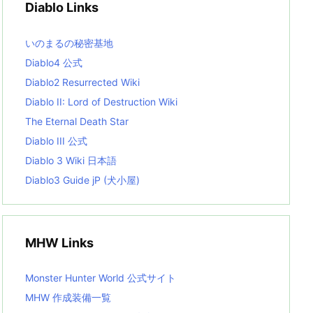
Diablo Links
e
s
L
いのまるの秘密基地
i
s
Diablo4 公式
t
Diablo2 Resurrected Wiki
Diablo II: Lord of Destruction Wiki
The Eternal Death Star
Diablo III 公式
Diablo 3 Wiki 日本語
Diablo3 Guide jP (犬小屋)
MHW Links
Monster Hunter World 公式サイト
MHW 作成装備一覧