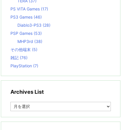
TERA
(37)
PS VITA Games
(17)
PS3 Games
(46)
Diablo3-PS3
(28)
PSP Games
(53)
MHP3rd
(38)
その他端末
(5)
雑記
(76)
PlayStation
(7)
Archives List
A
r
c
h
i
v