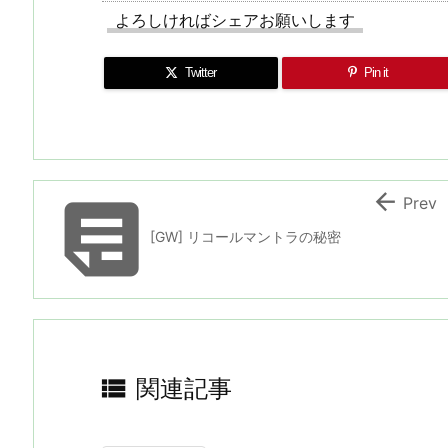
よろしければシェアお願いします
Twitter
Pin it


Prev
[GW] リコールマントラの秘密

関連記事