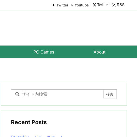

Twitter
Youtube
Twitter
RSS
PC Games
About
Recent Posts