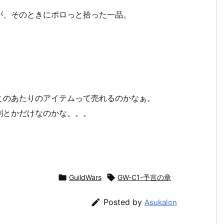
が、そのときにポロっと拾った一品。
このあたりのアイテムって売れるのかなぁ。
剤とかだけなのかな。。。

GuildWars

GW-C1-予言の章

Posted by
Asukalon