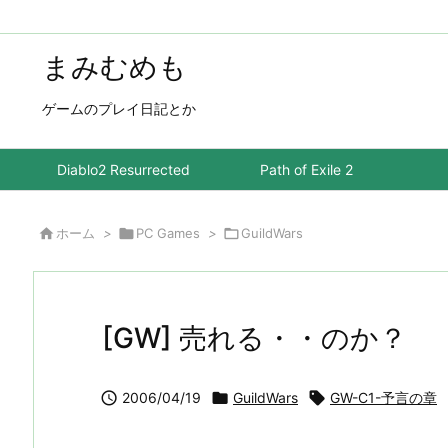
まみむめも
ゲームのプレイ日記とか
Diablo2 Resurrected
Path of Exile 2

ホーム
>

PC Games
>

GuildWars
[GW] 売れる・・のか？

2006/04/19

GuildWars

GW-C1-予言の章