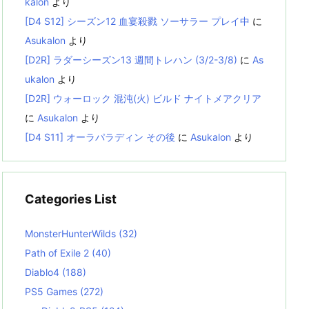
kalon
より
[D4 S12] シーズン12 血宴殺戮 ソーサラー プレイ中
に
Asukalon
より
[D2R] ラダーシーズン13 週間トレハン (3/2-3/8)
に
As
ukalon
より
[D2R] ウォーロック 混沌(火) ビルド ナイトメアクリア
に
Asukalon
より
[D4 S11] オーラパラディン その後
に
Asukalon
より
Categories List
MonsterHunterWilds
(32)
Path of Exile 2
(40)
Diablo4
(188)
PS5 Games
(272)