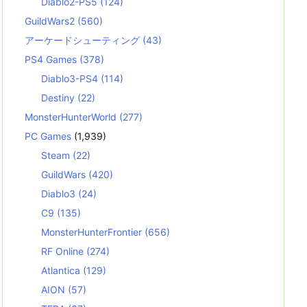
Diablo2-PS5
(124)
GuildWars2
(560)
アーケードシューティング
(43)
PS4 Games
(378)
Diablo3-PS4
(114)
Destiny
(22)
MonsterHunterWorld
(277)
PC Games
(1,939)
Steam
(22)
GuildWars
(420)
Diablo3
(24)
C9
(135)
MonsterHunterFrontier
(656)
RF Online
(274)
Atlantica
(129)
AION
(57)