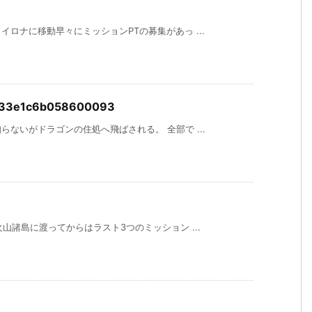
ロナに移動早々にミッションPTの募集があっ ...
433e1c6b058600093
ないがドラゴンの住処へ飛ばされる。 全部で ...
山諸島に渡ってからはラスト3つのミッション ...