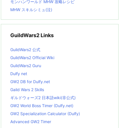
モンハンワールド MHW 攻略レシピ
MHW スキルシミュ(泣)
GuildWars2 Links
GuildWars2 公式
GuildWars2 Official Wiki
GuildWars2 Guru
Dulfy net
GW2 DB for Dulfy.net
Gaild Wars 2 Skills
ギルドウォーズ2 日本語wiki(非公式)
GW2 World Boss Timer (Dulfy.net)
GW2 Specialization Calculator (Dulfy)
Advanced GW2 Timer