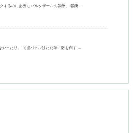
クするのに必要なバルタザールの報酬。 報酬 ...
やったり。 同盟バトルはただ単に敵を倒す ...