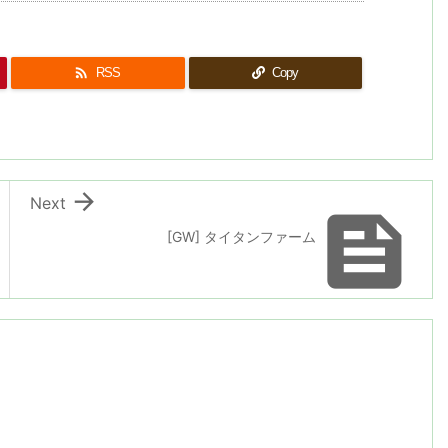

RSS
Copy

Next

[GW] タイタンファーム