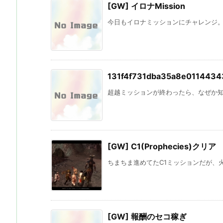
[GW] イロナMission
今日もイロナミッションにチャレンジ。イ
131f4f731dba35a8e011443
超越ミッションが終わったら、なぜか知ら
[GW] C1(Prophecies)クリア
ちまちま進めてたC1ミッションだが、火
[GW] 報酬のセコ稼ぎ