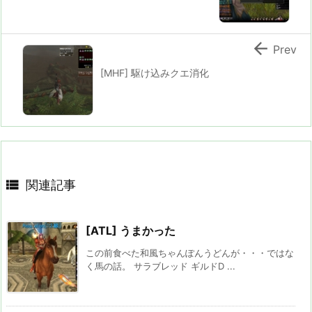

Prev
[MHF] 駆け込みクエ消化

関連記事
[ATL] うまかった
この前食べた和風ちゃんぽんうどんが・・・ではな
く馬の話。 サラブレッド ギルドD ...