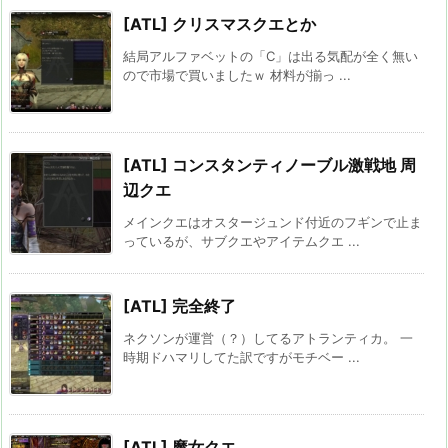
[ATL] クリスマスクエとか
結局アルファベットの「C」は出る気配が全く無い
ので市場で買いましたｗ 材料が揃っ ...
[ATL] コンスタンティノーブル激戦地 周
辺クエ
メインクエはオスタージュンド付近のフギンで止ま
っているが、サブクエやアイテムクエ ...
[ATL] 完全終了
ネクソンが運営（？）してるアトランティカ。 一
時期ドハマリしてた訳ですがモチベー ...
[ATL] 魔女クエ