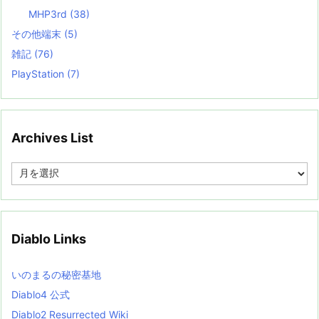
MHP3rd
(38)
その他端末
(5)
雑記
(76)
PlayStation
(7)
Archives List
A
r
c
h
i
v
Diablo Links
e
s
L
いのまるの秘密基地
i
s
Diablo4 公式
t
Diablo2 Resurrected Wiki