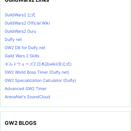
GuildWars2 公式
GuildWars2 Official Wiki
GuildWars2 Guru
Dulfy net
GW2 DB for Dulfy.net
Gaild Wars 2 Skills
ギルドウォーズ2 日本語wiki(非公式)
GW2 World Boss Timer (Dulfy.net)
GW2 Specialization Calculator (Dulfy)
Advanced GW2 Timer
ArenaNet's SoundCloud
GW2 BLOGS