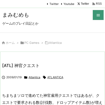

Twitter
Youtube
Twitter
RSS
まみむめも

ゲームのプレイ日記とか

メニュ

サイド

ホーム
>

PC Games
>

Atlantica

前へ

[ATL] 神官クエスト
次へ


2009/01/19

Atlantica

ATLANTICA
検索
ちまちまソロで進めてた神官雇用クエストではあるが、ク
エストで要求される数(討伐数、ドロップアイテム数)が増え