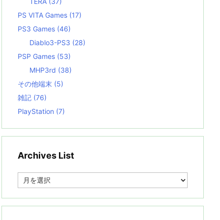
TERA
(37)
PS VITA Games
(17)
PS3 Games
(46)
Diablo3-PS3
(28)
PSP Games
(53)
MHP3rd
(38)
その他端末
(5)
雑記
(76)
PlayStation
(7)
Archives List
A
r
c
h
i
v