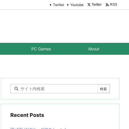

Twitter
Youtube
Twitter
RSS
PC Games
About
Recent Posts