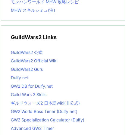
モンハンワールド MHW 攻略レシピ
MHW スキルシミュ(泣)
GuildWars2 Links
GuildWars2 公式
GuildWars2 Official Wiki
GuildWars2 Guru
Dulfy net
GW2 DB for Dulfy.net
Gaild Wars 2 Skills
ギルドウォーズ2 日本語wiki(非公式)
GW2 World Boss Timer (Dulfy.net)
GW2 Specialization Calculator (Dulfy)
Advanced GW2 Timer