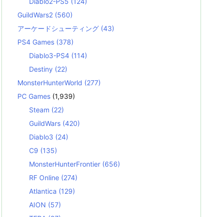
Diablo2-PS5
(124)
GuildWars2
(560)
アーケードシューティング
(43)
PS4 Games
(378)
Diablo3-PS4
(114)
Destiny
(22)
MonsterHunterWorld
(277)
PC Games
(1,939)
Steam
(22)
GuildWars
(420)
Diablo3
(24)
C9
(135)
MonsterHunterFrontier
(656)
RF Online
(274)
Atlantica
(129)
AION
(57)