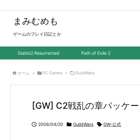
まみむめも
ゲームのプレイ日記とか
Diablo2 Resurrected
Path of Exile 2

ホーム
>

PC Games
>

GuildWars
[GW] C2戦乱の章パッケ

2006/04/20

GuildWars

GW-公式