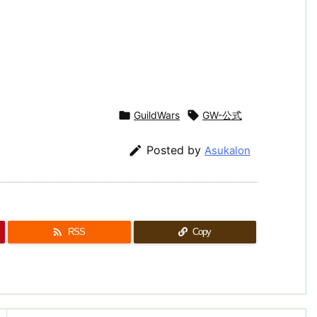

GuildWars

GW-公式

Posted by
Asukalon

RSS
Copy