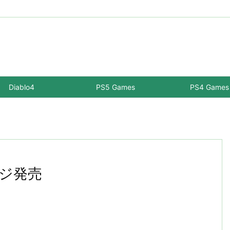
Diablo4
PS5 Games
PS4 Games
ージ発売