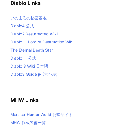
Diablo Links
e
s
L
いのまるの秘密基地
i
s
Diablo4 公式
t
Diablo2 Resurrected Wiki
Diablo II: Lord of Destruction Wiki
The Eternal Death Star
Diablo III 公式
Diablo 3 Wiki 日本語
Diablo3 Guide jP (犬小屋)
MHW Links
Monster Hunter World 公式サイト
MHW 作成装備一覧