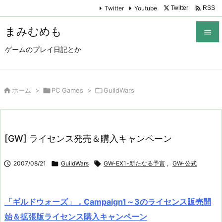

Twitter
Youtube
Twitter
RSS
まみむめも

ゲームのプレイ日記とか

メニュ

サイド

ホーム
>

PC Games
>

GuildWars

前へ

[GW] ライセンス発売＆購入キャンペーン
次へ


2007/08/21

GuildWars

GW-EX1-新たなる予言
,
GW-公式
検索
「ギルドウォーズ」，Campaign1～3のライセンス販売開
始＆拡張版ライセンス購入キャンペーン