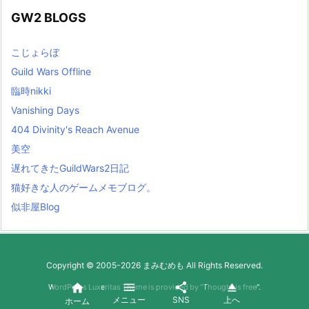
GW2 BLOGS
こじょらぼ
Guild Wars Offline
臨時nikki
Vanishing Days
404 Divinity's Reach Avenue
美空
遅れてきたGuildWars2日記
猫好きな人のゲームメモブログ。
似非屋Blog
Copyright ©
2005
-2026
まみむめも
All Rights Reserved.




WordPress Luxeritas Theme is provided by "
Thought is free
".
メニュー
SNS
上へ
ホーム