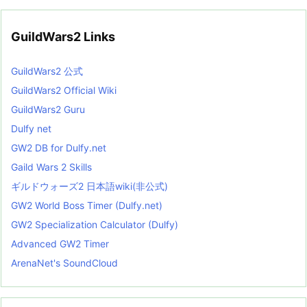
GuildWars2 Links
GuildWars2 公式
GuildWars2 Official Wiki
GuildWars2 Guru
Dulfy net
GW2 DB for Dulfy.net
Gaild Wars 2 Skills
ギルドウォーズ2 日本語wiki(非公式)
GW2 World Boss Timer (Dulfy.net)
GW2 Specialization Calculator (Dulfy)
Advanced GW2 Timer
ArenaNet's SoundCloud