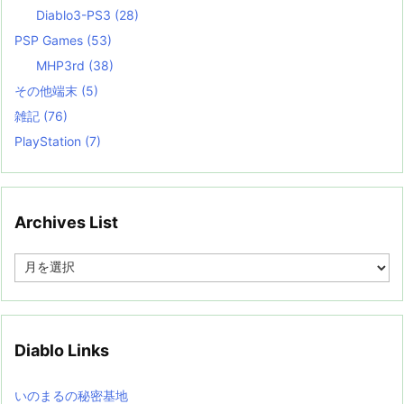
Diablo3-PS3
(28)
PSP Games
(53)
MHP3rd
(38)
その他端末
(5)
雑記
(76)
PlayStation
(7)
Archives List
A
r
c
h
i
v
Diablo Links
e
s
L
いのまるの秘密基地
i