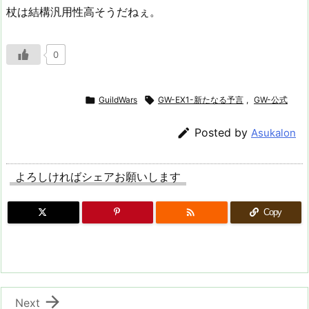
杖は結構汎用性高そうだねぇ。
0

GuildWars

GW-EX1-新たなる予言
,
GW-公式

Posted by
Asukalon
よろしければシェアお願いします

Copy

Next