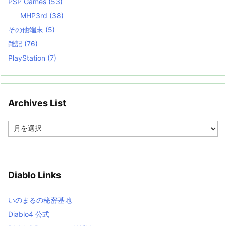
PSP Games
(53)
MHP3rd
(38)
その他端末
(5)
雑記
(76)
PlayStation
(7)
Archives List
A
r
c
h
i
v
Diablo Links
e
s
L
いのまるの秘密基地
i
s
Diablo4 公式
t