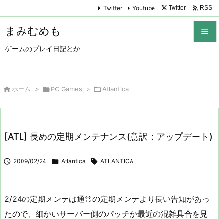

Twitter
Youtube
Twitter
RSS
まみむめも

ゲームのプレイ日記とか

メニュ

サイド

ホーム
>

PC Games
>

Atlantica

前へ

[ATL] 長めの定期メンテナンス(意訳：アップデート)
次へ


2009/02/24

Atlantica

ATLANTICA
検索
2/24の定期メンテは通常の定期メンテより長い告知があっ
たので、細かいサーバー側のパッチか最近の混雑具合を見