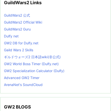
GuildWars2 Links
GuildWars2 公式
GuildWars2 Official Wiki
GuildWars2 Guru
Dulfy net
GW2 DB for Dulfy.net
Gaild Wars 2 Skills
ギルドウォーズ2 日本語wiki(非公式)
GW2 World Boss Timer (Dulfy.net)
GW2 Specialization Calculator (Dulfy)
Advanced GW2 Timer
ArenaNet's SoundCloud
GW2 BLOGS