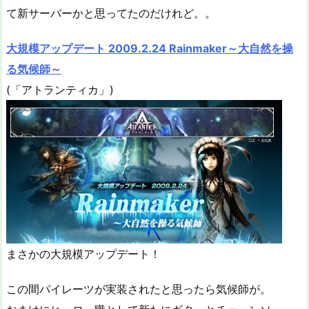
て新サーバーかと思ってたのだけれど。。
大規模アップデート 2009.2.24 Rainmaker～大自然を操
る気候師～
(「アトランティカ」)
まさかの大規模アップデート！
この間パイレーツが実装されたと思ったら気候師が。