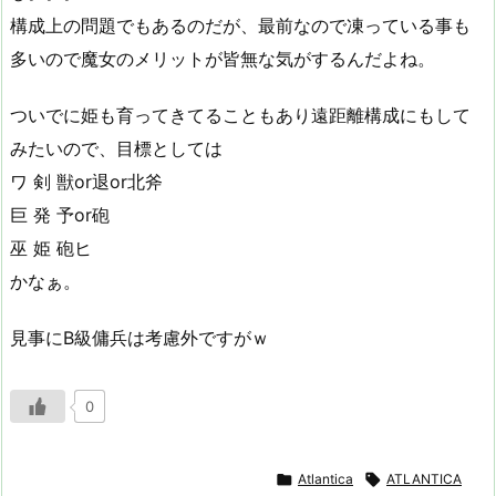
構成上の問題でもあるのだが、最前なので凍っている事も
多いので魔女のメリットが皆無な気がするんだよね。
ついでに姫も育ってきてることもあり遠距離構成にもして
みたいので、目標としては
ワ 剣 獣or退or北斧
巨 発 予or砲
巫 姫 砲ヒ
かなぁ。
見事にB級傭兵は考慮外ですがｗ
0

Atlantica

ATLANTICA