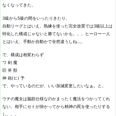
なくなってきた。
3級から5級の間をいったりきたり。
自動リーグとはいえ、熟練を使った完全放置では3級以上は
特化した構成じゃないと勝てないかも。。。ヒーロー一人
とはいえ、手動か自動かで全然違うしね…。
で、構成は相変わらず
ワ 剣 魔
巨 斧 獣
神 砲(ヒ) 予
で、やっているのだが、いい加減変更したいなぁ。と。
ウチの魔女は脳筋仕様なのかまったく魔法をつかってくれ
ない。相手にセトが掛かってから精神の罠を使ったりする
し。。。