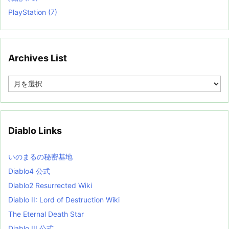
PlayStation
(7)
Archives List
A
r
c
h
i
v
Diablo Links
e
s
L
いのまるの秘密基地
i
s
Diablo4 公式
t
Diablo2 Resurrected Wiki
Diablo II: Lord of Destruction Wiki
The Eternal Death Star
Diablo III 公式