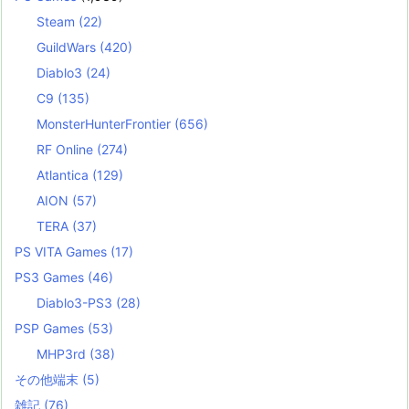
Steam
(22)
GuildWars
(420)
Diablo3
(24)
C9
(135)
MonsterHunterFrontier
(656)
RF Online
(274)
Atlantica
(129)
AION
(57)
TERA
(37)
PS VITA Games
(17)
PS3 Games
(46)
Diablo3-PS3
(28)
PSP Games
(53)
MHP3rd
(38)
その他端末
(5)
雑記
(76)