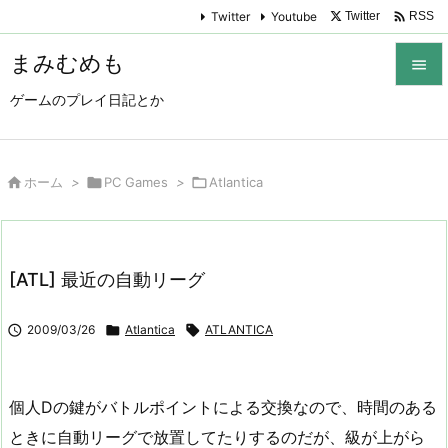

Twitter
Youtube
Twitter
RSS
まみむめも

ゲームのプレイ日記とか

メニュ

サイド

ホーム
>

PC Games
>

Atlantica

前へ

[ATL] 最近の自動リーグ
次へ


2009/03/26

Atlantica

ATLANTICA
検索
個人Dの鍵がバトルポイントによる交換なので、時間のある
ときに自動リーグで放置してたりするのだが、級が上がら