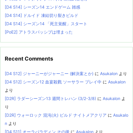
[D4 S14] シーズン14 エンドゲーム 雑感
[D4 S14] ドルイド 凍結切り裂きビルド
[D4 S14] シーズン14 「死主覚醒」スタート
[PoE2] アトラスパッシブは埋まった
Recent Comments
[D4 S12] ジャーニーがジャーニー (解決案とか)
に
Asukalon
より
[D4 S12] シーズン12 血宴殺戮 ソーサラー プレイ中
に
Asukalon
より
[D2R] ラダーシーズン13 週間トレハン (3/2-3/8)
に
Asukalon
よ
り
[D2R] ウォーロック 混沌(火) ビルド ナイトメアクリア
に
Asukalo
n
より
[D4 S11] オーラパラディン その後
に
Asukalon
より