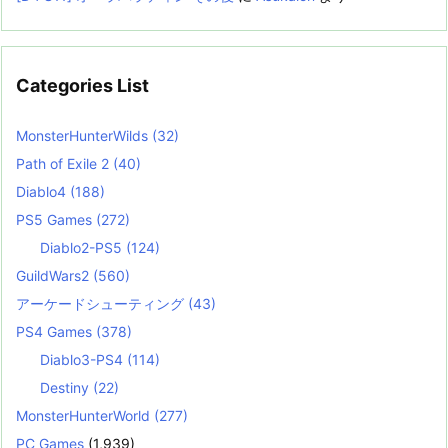
Categories List
MonsterHunterWilds
(32)
Path of Exile 2
(40)
Diablo4
(188)
PS5 Games
(272)
Diablo2-PS5
(124)
GuildWars2
(560)
アーケードシューティング
(43)
PS4 Games
(378)
Diablo3-PS4
(114)
Destiny
(22)
MonsterHunterWorld
(277)
PC Games
(1,939)