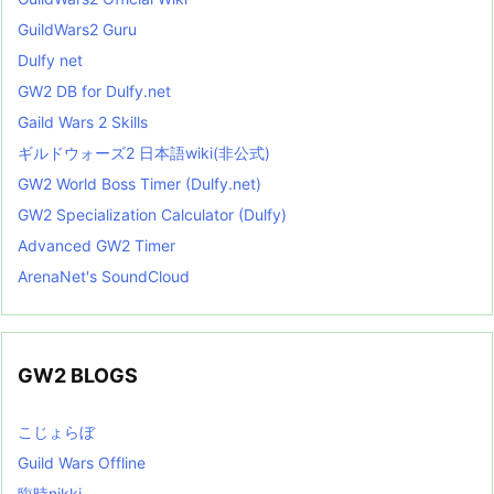
GuildWars2 Guru
Dulfy net
GW2 DB for Dulfy.net
Gaild Wars 2 Skills
ギルドウォーズ2 日本語wiki(非公式)
GW2 World Boss Timer (Dulfy.net)
GW2 Specialization Calculator (Dulfy)
Advanced GW2 Timer
ArenaNet's SoundCloud
GW2 BLOGS
こじょらぼ
Guild Wars Offline
臨時nikki