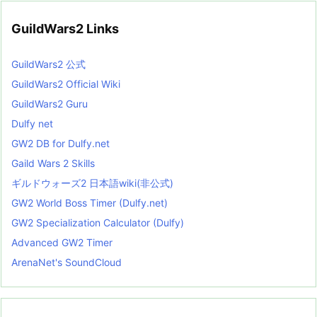
GuildWars2 Links
GuildWars2 公式
GuildWars2 Official Wiki
GuildWars2 Guru
Dulfy net
GW2 DB for Dulfy.net
Gaild Wars 2 Skills
ギルドウォーズ2 日本語wiki(非公式)
GW2 World Boss Timer (Dulfy.net)
GW2 Specialization Calculator (Dulfy)
Advanced GW2 Timer
ArenaNet's SoundCloud