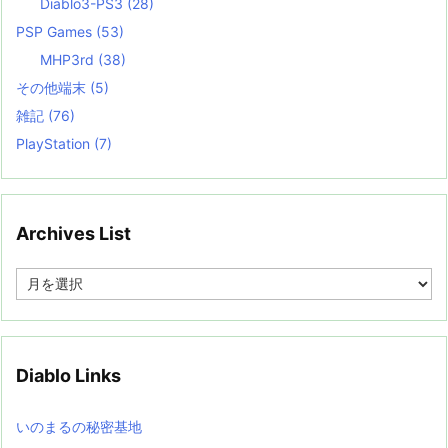
Diablo3-PS3
(28)
PSP Games
(53)
MHP3rd
(38)
その他端末
(5)
雑記
(76)
PlayStation
(7)
Archives List
A
r
c
h
i
v
Diablo Links
e
s
L
いのまるの秘密基地
i
s