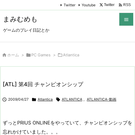

Twitter
Youtube
Twitter
RSS
まみむめも

ゲームのプレイ日記とか

メニュ

サイド

ホーム
>

PC Games
>

Atlantica

前へ

[ATL] 第4回 チャンピオンシップ
次へ


2009/04/27

Atlantica

ATLANTICA
,
ATLANTICA-動画
検索
ずっとPRIUS ONLINEをやっていて、チャンピオンシップを
忘れかけていました。。。