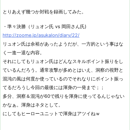
とりあえず幾つか対戦を録画してみた。
・準々決勝（リュオン氏 vs 岡田さん氏)
http://zoome.jp/asukalon/diary/22/
リュオン氏は余裕があったようだが、一方的という事はな
く一進一退な内容。
それにしてもリュオン氏はどんなスキルポイント振りをし
ているんだろう。通常攻撃が多めとはいえ、洞察の視野と
混沌の風は何度か使っているのでそれなりにポイント振っ
てるだろうし今回の最後には渾身の一発まで；；
多分、洞察＆混沌が60で残りを渾身に使ってるんじゃない
かなぁ。渾身はネタとして。
にしてもヒーローユニットで渾身はアツイねｗ