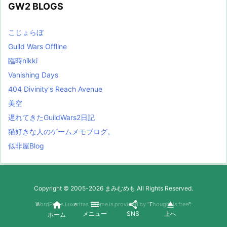
GW2 BLOGS
こじょらぼ
Guild Wars Offline
臨時nikki
Vanishing Days
404 Divinity's Reach Avenue
美空
遅れてきたGuildWars2日記
猫好きな人のゲームメモブログ。
似非屋Blog
Copyright ©
2005
-2026
まみむめも
All Rights Reserved.




WordPress Luxeritas Theme is provided by "
Thought is free
".
メニュー
SNS
上へ
ホーム