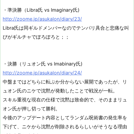
・準決勝（Libra氏 vs Imaginary氏)
http://zoome.jp/asukalon/diary/23/
Libra氏は同ギルドメンバーなのでテンパリ具合と悲痛な叫
びがギルチャでぽろぽろと；；
・決勝（リュオン氏 vs Imabinary氏)
http://zoome.jp/asukalon/diary/24/
中盤まではどちらに転ぶか分からない展開であったが、リ
ュオン氏のニケで沈黙が発動したことで戦況が一転。
スキル重視な現在の仕様で沈黙は致命的で、そのままリュ
オン氏が押し切って勝利。
今後のアップデート内容としてランダム呪術書の発生率を
下げて、ニケから沈黙が削除されるらしいがそうなる理由