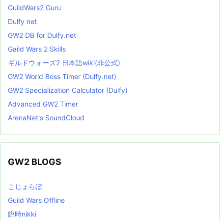
GuildWars2 Guru
Dulfy net
GW2 DB for Dulfy.net
Gaild Wars 2 Skills
ギルドウォーズ2 日本語wiki(非公式)
GW2 World Boss Timer (Dulfy.net)
GW2 Specialization Calculator (Dulfy)
Advanced GW2 Timer
ArenaNet's SoundCloud
GW2 BLOGS
こじょらぼ
Guild Wars Offline
臨時nikki