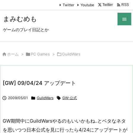

Twitter
Youtube
Twitter
RSS
まみむめも

ゲームのプレイ日記とか

メニュ

サイド

ホーム
>

PC Games
>

GuildWars

前へ

[GW] 09/04/24 アップデート
次へ


2009/05/01

GuildWars

GW-公式
検索
GW期間中にGuildWarsやるのもいいかもね..とベタなネタ
を思いつつ日本公式を見に行ったら4/24にアップデートが