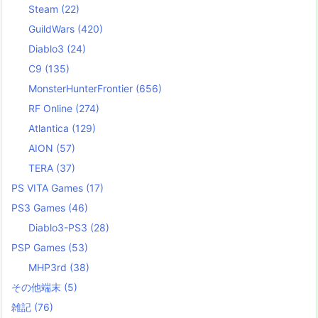
Steam
(22)
GuildWars
(420)
Diablo3
(24)
C9
(135)
MonsterHunterFrontier
(656)
RF Online
(274)
Atlantica
(129)
AION
(57)
TERA
(37)
PS VITA Games
(17)
PS3 Games
(46)
Diablo3-PS3
(28)
PSP Games
(53)
MHP3rd
(38)
その他端末
(5)
雑記
(76)