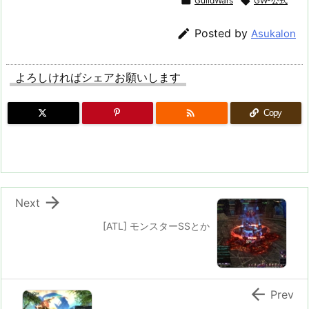

GuildWars

GW-公式

Posted by
Asukalon
よろしければシェアお願いします

Copy

Next
[ATL] モンスターSSとか

Prev