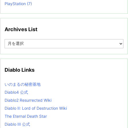
PlayStation
(7)
Archives List
A
r
c
h
i
v
Diablo Links
e
s
L
いのまるの秘密基地
i
s
Diablo4 公式
t
Diablo2 Resurrected Wiki
Diablo II: Lord of Destruction Wiki
The Eternal Death Star
Diablo III 公式