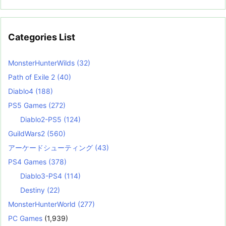
Categories List
MonsterHunterWilds
(32)
Path of Exile 2
(40)
Diablo4
(188)
PS5 Games
(272)
Diablo2-PS5
(124)
GuildWars2
(560)
アーケードシューティング
(43)
PS4 Games
(378)
Diablo3-PS4
(114)
Destiny
(22)
MonsterHunterWorld
(277)
PC Games
(1,939)