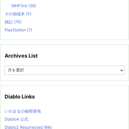
MHP3rd
(38)
その他端末
(5)
雑記
(76)
PlayStation
(7)
Archives List
A
r
c
h
i
v
Diablo Links
e
s
L
いのまるの秘密基地
i
s
Diablo4 公式
t
Diablo2 Resurrected Wiki