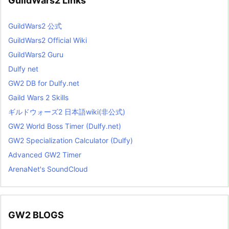
GuildWars2 Links
GuildWars2 公式
GuildWars2 Official Wiki
GuildWars2 Guru
Dulfy net
GW2 DB for Dulfy.net
Gaild Wars 2 Skills
ギルドウォーズ2 日本語wiki(非公式)
GW2 World Boss Timer (Dulfy.net)
GW2 Specialization Calculator (Dulfy)
Advanced GW2 Timer
ArenaNet's SoundCloud
GW2 BLOGS