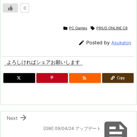
0

PC Games

PRIUS ONLINE Cβ

Posted by
Asukalon
よろしければシェアお願いします

Copy

Next

[GW] 09/04/24 アップデート