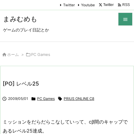

Twitter
Youtube
Twitter
RSS
まみむめも

ゲームのプレイ日記とか

メニュ

サイド

ホーム
>

PC Games

前へ

[PO] レベル25
次へ


2009/05/01

PC Games

PRIUS ONLINE Cβ
検索
ミッションをだらだらこなしていって、cβ間のキャップで
あるレベル25達成。