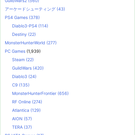
GuildWars2
(560)
アーケードシューティング
(43)
PS4 Games
(378)
Diablo3-PS4
(114)
Destiny
(22)
MonsterHunterWorld
(277)
PC Games
(1,939)
Steam
(22)
GuildWars
(420)
Diablo3
(24)
C9
(135)
MonsterHunterFrontier
(656)
RF Online
(274)
Atlantica
(129)
AION
(57)
TERA
(37)