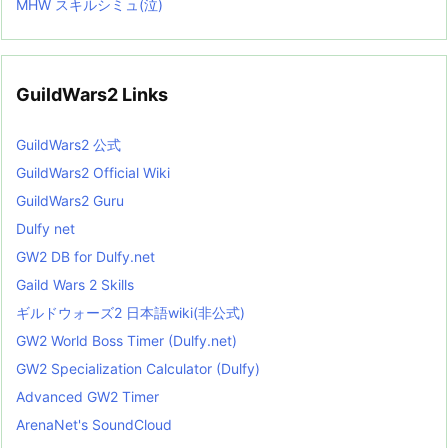
MHW スキルシミュ(泣)
GuildWars2 Links
GuildWars2 公式
GuildWars2 Official Wiki
GuildWars2 Guru
Dulfy net
GW2 DB for Dulfy.net
Gaild Wars 2 Skills
ギルドウォーズ2 日本語wiki(非公式)
GW2 World Boss Timer (Dulfy.net)
GW2 Specialization Calculator (Dulfy)
Advanced GW2 Timer
ArenaNet's SoundCloud