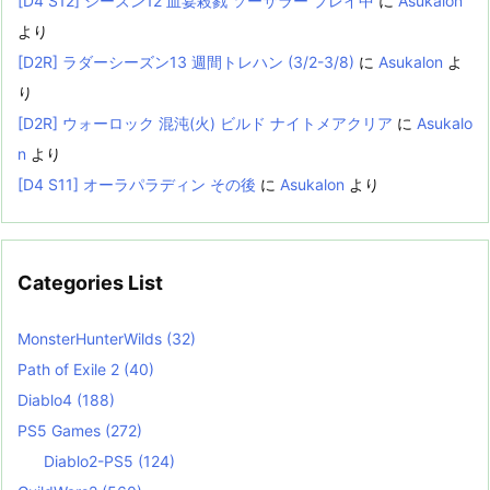
[D4 S12] シーズン12 血宴殺戮 ソーサラー プレイ中
に
Asukalon
より
[D2R] ラダーシーズン13 週間トレハン (3/2-3/8)
に
Asukalon
よ
り
[D2R] ウォーロック 混沌(火) ビルド ナイトメアクリア
に
Asukalo
n
より
[D4 S11] オーラパラディン その後
に
Asukalon
より
Categories List
MonsterHunterWilds
(32)
Path of Exile 2
(40)
Diablo4
(188)
PS5 Games
(272)
Diablo2-PS5
(124)