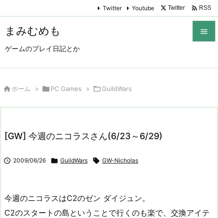

Twitter
Youtube
Twitter
RSS
まみむめも

ゲームのプレイ日記とか

メニュ

サイド

ホーム
>

PC Games
>

GuildWars

前へ

[GW] 今週のニコラスさん(6/23～6/29)
次へ


2009/06/26

GuildWars

GW-Nicholas
検索
今週のニコラスはC2のゼン ダイジュン。
C2のスタートの島ということで行くのも楽で、交換アイテ