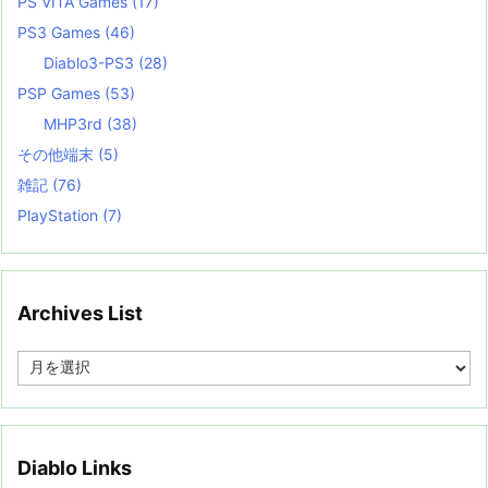
PS VITA Games
(17)
PS3 Games
(46)
Diablo3-PS3
(28)
PSP Games
(53)
MHP3rd
(38)
その他端末
(5)
雑記
(76)
PlayStation
(7)
Archives List
A
r
c
h
i
v
Diablo Links
e