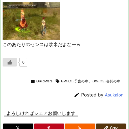
このあたりのセンスは欧米だよなーｗ
0

GuildWars

GW-C1-予言の章
,
GW-C3-審判の章

Posted by
Asukalon
よろしければシェアお願いします

Copy