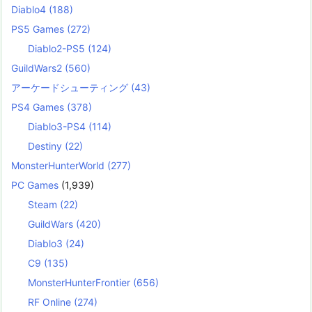
Diablo4
(188)
PS5 Games
(272)
Diablo2-PS5
(124)
GuildWars2
(560)
アーケードシューティング
(43)
PS4 Games
(378)
Diablo3-PS4
(114)
Destiny
(22)
MonsterHunterWorld
(277)
PC Games
(1,939)
Steam
(22)
GuildWars
(420)
Diablo3
(24)
C9
(135)
MonsterHunterFrontier
(656)
RF Online
(274)