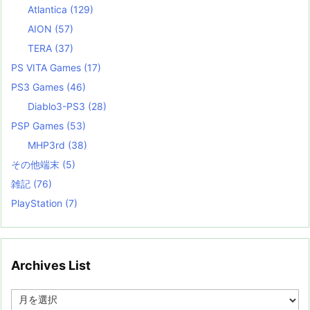
Atlantica
(129)
AION
(57)
TERA
(37)
PS VITA Games
(17)
PS3 Games
(46)
Diablo3-PS3
(28)
PSP Games
(53)
MHP3rd
(38)
その他端末
(5)
雑記
(76)
PlayStation
(7)
Archives List
A
r