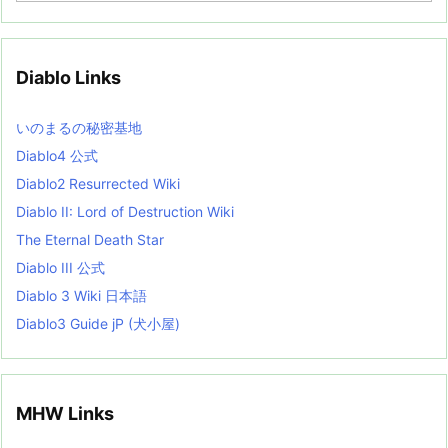
c
h
i
v
Diablo Links
e
s
L
いのまるの秘密基地
i
s
Diablo4 公式
t
Diablo2 Resurrected Wiki
Diablo II: Lord of Destruction Wiki
The Eternal Death Star
Diablo III 公式
Diablo 3 Wiki 日本語
Diablo3 Guide jP (犬小屋)
MHW Links