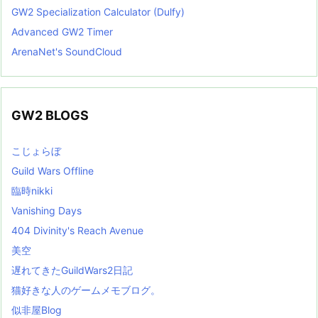
GW2 Specialization Calculator (Dulfy)
Advanced GW2 Timer
ArenaNet's SoundCloud
GW2 BLOGS
こじょらぼ
Guild Wars Offline
臨時nikki
Vanishing Days
404 Divinity's Reach Avenue
美空
遅れてきたGuildWars2日記
猫好きな人のゲームメモブログ。
似非屋Blog