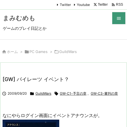

Twitter
Youtube
Twitter
RSS
まみむめも

ゲームのプレイ日記とか

メニュ

サイド

ホーム
>

PC Games
>

GuildWars

前へ

[GW] パイレーツ イベント？
次へ


2009/09/20

GuildWars

GW-C1-予言の章
,
GW-C3-審判の章
検索
なにやらログイン画面にイベントアナウンスが。