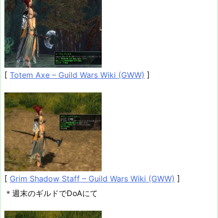
[
Totem Axe – Guild Wars Wiki (GWW)
]
[
Grim Shadow Staff – Guild Wars Wiki (GWW)
]
＊週末のギルドでDoAにて