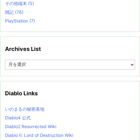
その他端末
(5)
雑記
(76)
PlayStation
(7)
Archives List
A
r
c
h
i
v
Diablo Links
e
s
L
いのまるの秘密基地
i
s
Diablo4 公式
t
Diablo2 Resurrected Wiki
Diablo II: Lord of Destruction Wiki