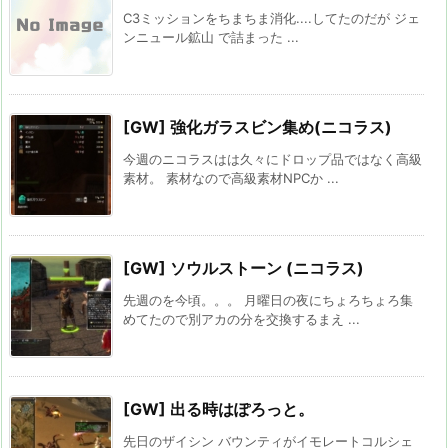
C3ミッションをちまちま消化....してたのだが ジェ
ンニュール鉱山 で詰まった ...
[GW] 強化ガラスビン集め(ニコラス)
今週のニコラスはは久々にドロップ品ではなく高級
素材。 素材なので高級素材NPCか ...
[GW] ソウルストーン (ニコラス)
先週のを今頃。。。 月曜日の夜にちょろちょろ集
めてたので別アカの分を交換するまえ ...
[GW] 出る時はぽろっと。
先日のザイシン バウンティがイモレートコルシェ