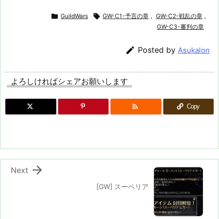

GuildWars

GW-C1-予言の章
,
GW-C2-戦乱の章
,
GW-C3-審判の章

Posted by
Asukalon
よろしければシェアお願いします

Copy

Next
[GW] スーペリア