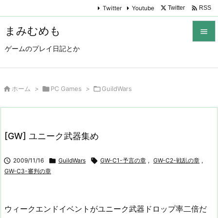

Twitter
Youtube
Twitter
RSS
まみむめも

ゲームのプレイ日記とか

メニュ

サイド

ホーム
>

PC Games
>

GuildWars

前へ

[GW] ユニーク武器集め
次へ


2009/11/16

GuildWars

GW-C1-予言の章
,
GW-C2-戦乱の章
,
検索
GW-C3-審判の章
ウィークエンドイベントがユニーク武器ドロップ率二倍だ