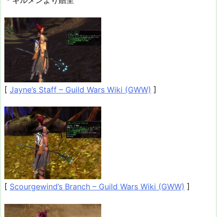
[
Jayne’s Staff – Guild Wars Wiki (GWW)
]
[
Scourgewind’s Branch – Guild Wars Wiki (GWW)
]