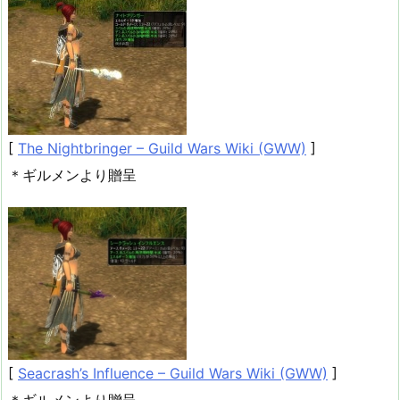
[
The Nightbringer – Guild Wars Wiki (GWW)
]
＊ギルメンより贈呈
[
Seacrash’s Influence – Guild Wars Wiki (GWW)
]
＊ギルメンより贈呈