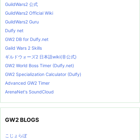
GuildWars2 公式
GuildWars2 Official Wiki
GuildWars2 Guru
Dulfy net
GW2 DB for Dulfy.net
Gaild Wars 2 Skills
ギルドウォーズ2 日本語wiki(非公式)
GW2 World Boss Timer (Dulfy.net)
GW2 Specialization Calculator (Dulfy)
Advanced GW2 Timer
ArenaNet's SoundCloud
GW2 BLOGS
こじょらぼ