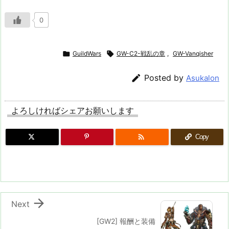
0

GuildWars

GW-C2-戦乱の章
,
GW-Vanqisher

Posted by
Asukalon
よろしければシェアお願いします

Copy

Next
[GW2] 報酬と装備