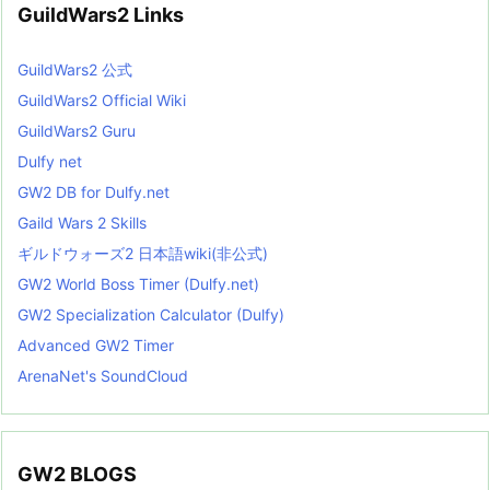
GuildWars2 Links
GuildWars2 公式
GuildWars2 Official Wiki
GuildWars2 Guru
Dulfy net
GW2 DB for Dulfy.net
Gaild Wars 2 Skills
ギルドウォーズ2 日本語wiki(非公式)
GW2 World Boss Timer (Dulfy.net)
GW2 Specialization Calculator (Dulfy)
Advanced GW2 Timer
ArenaNet's SoundCloud
GW2 BLOGS