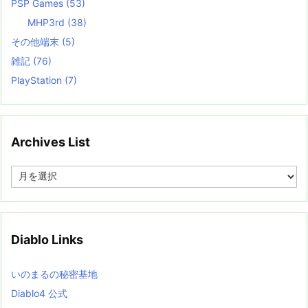
PSP Games
(53)
MHP3rd
(38)
その他端末
(5)
雑記
(76)
PlayStation
(7)
Archives List
A
r
c
h
i
v
Diablo Links
e
s
L
いのまるの秘密基地
i
s
Diablo4 公式
t