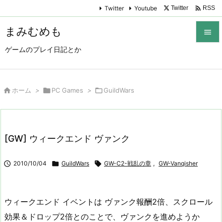

Twitter
Youtube
Twitter
RSS
まみむめも

ゲームのプレイ日記とか

メニュ

サイド

ホーム
>

PC Games
>

GuildWars

前へ

[GW] ウィークエンド ヴァンク
次へ


2010/10/04

GuildWars

GW-C2-戦乱の章
,
GW-Vanqisher
検索
ウィークエンド イベントは ヴァンク報酬2倍、スクロール
効果＆ドロップ2倍とのことで、ヴァンクを進めようか