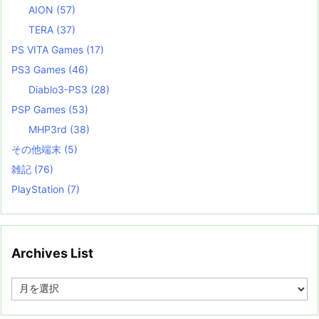
AION
(57)
TERA
(37)
PS VITA Games
(17)
PS3 Games
(46)
Diablo3-PS3
(28)
PSP Games
(53)
MHP3rd
(38)
その他端末
(5)
雑記
(76)
PlayStation
(7)
Archives List
A
r
c