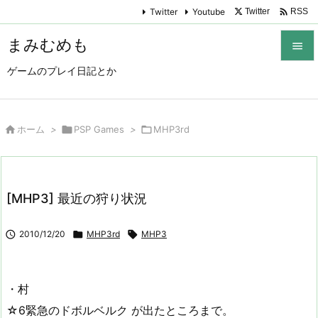

Twitter
Youtube
Twitter
RSS
まみむめも

ゲームのプレイ日記とか

メニュ

サイド

ホーム
>

PSP Games
>

MHP3rd

前へ

[MHP3] 最近の狩り状況
次へ


2010/12/20

MHP3rd

MHP3
検索
・村
☆6緊急のドボルベルク が出たところまで。