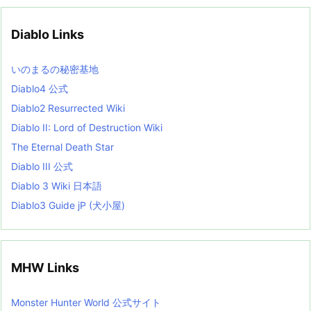
h
i
v
Diablo Links
e
s
L
いのまるの秘密基地
i
s
Diablo4 公式
t
Diablo2 Resurrected Wiki
Diablo II: Lord of Destruction Wiki
The Eternal Death Star
Diablo III 公式
Diablo 3 Wiki 日本語
Diablo3 Guide jP (犬小屋)
MHW Links
Monster Hunter World 公式サイト