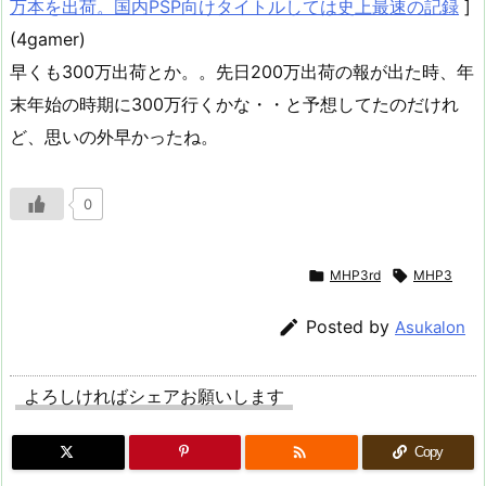
万本を出荷。国内PSP向けタイトルしては史上最速の記録
]
(4gamer)
早くも300万出荷とか。。先日200万出荷の報が出た時、年
末年始の時期に300万行くかな・・と予想してたのだけれ
ど、思いの外早かったね。
0

MHP3rd

MHP3

Posted by
Asukalon
よろしければシェアお願いします

Copy