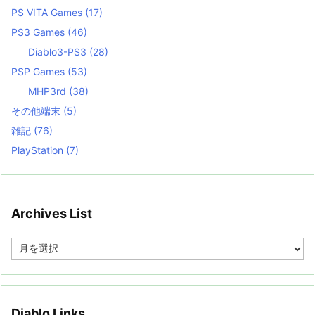
PS VITA Games
(17)
PS3 Games
(46)
Diablo3-PS3
(28)
PSP Games
(53)
MHP3rd
(38)
その他端末
(5)
雑記
(76)
PlayStation
(7)
Archives List
A
r
c
h
i
v
Diablo Links