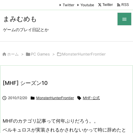

Twitter
Youtube
Twitter
RSS
まみむめも

ゲームのプレイ日記とか

メニュ

サイド

ホーム
>

PC Games
>

MonsterHunterFrontier

前へ

[MHF] シーズン10
次へ


2010/12/20

MonsterHunterFrontier

MHF-公式
検索
MHFのカテゴリ記事って何年ぶりだろう。。
ベルキュロスが実装されるかされないかって時に辞めたと