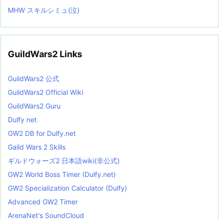
MHW スキルシミュ(泣)
GuildWars2 Links
GuildWars2 公式
GuildWars2 Official Wiki
GuildWars2 Guru
Dulfy net
GW2 DB for Dulfy.net
Gaild Wars 2 Skills
ギルドウォーズ2 日本語wiki(非公式)
GW2 World Boss Timer (Dulfy.net)
GW2 Specialization Calculator (Dulfy)
Advanced GW2 Timer
ArenaNet's SoundCloud