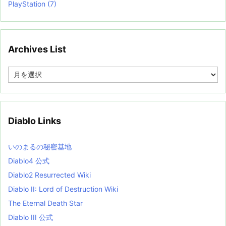
PlayStation
(7)
Archives List
A
r
c
h
i
v
Diablo Links
e
s
L
いのまるの秘密基地
i
s
Diablo4 公式
t
Diablo2 Resurrected Wiki
Diablo II: Lord of Destruction Wiki
The Eternal Death Star
Diablo III 公式