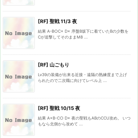
[RF] 聖戦 11/3 夜
結果 A-B○C× D× 序盤B坂下に着ていたBの少数を
Cが追撃してそのままM8 ...
[RF] 山ごもり
Lv39の装備が出来る近接・遠隔の熟練度まで上げ
られたので二次職に向けてレベル上 ...
[RF] 聖戦 10/15 夜
結果 A×B-C○ D× 夜の聖戦もABのCCU攻め。 いつ
もなら北側から攻めて ...