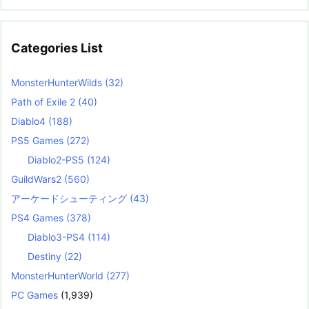
Categories List
MonsterHunterWilds
(32)
Path of Exile 2
(40)
Diablo4
(188)
PS5 Games
(272)
Diablo2-PS5
(124)
GuildWars2
(560)
アーケードシューティング
(43)
PS4 Games
(378)
Diablo3-PS4
(114)
Destiny
(22)
MonsterHunterWorld
(277)
PC Games
(1,939)