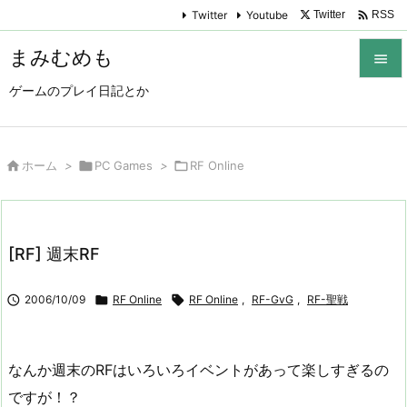

Twitter
Youtube
Twitter
RSS
まみむめも

ゲームのプレイ日記とか

メニュ

サイド

ホーム
>

PC Games
>

RF Online

前へ

[RF] 週末RF
次へ


2006/10/09

RF Online

RF Online
,
RF-GvG
,
RF-聖戦
検索
なんか週末のRFはいろいろイベントがあって楽しすぎるの
ですが！？