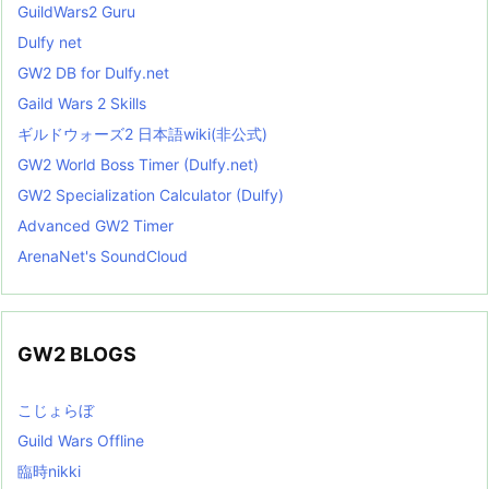
GuildWars2 Guru
Dulfy net
GW2 DB for Dulfy.net
Gaild Wars 2 Skills
ギルドウォーズ2 日本語wiki(非公式)
GW2 World Boss Timer (Dulfy.net)
GW2 Specialization Calculator (Dulfy)
Advanced GW2 Timer
ArenaNet's SoundCloud
GW2 BLOGS
こじょらぼ
Guild Wars Offline
臨時nikki