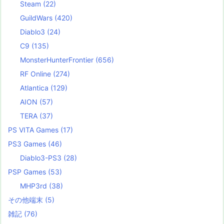
Steam
(22)
GuildWars
(420)
Diablo3
(24)
C9
(135)
MonsterHunterFrontier
(656)
RF Online
(274)
Atlantica
(129)
AION
(57)
TERA
(37)
PS VITA Games
(17)
PS3 Games
(46)
Diablo3-PS3
(28)
PSP Games
(53)
MHP3rd
(38)
その他端末
(5)
雑記
(76)