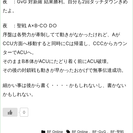
夜 ：GvG 対新羅 結果勝利。自分も2回タッチダウンきめ
たよ。
夜 ：聖戦 A×B-C○ D○
序盤は各勢力が牽制してて動きがなかったけれど、Aが
CCU方面へ移動すると同時にCは帰還し、CCCからカウン
ターでACUへ。
そのままB本体がACUにたどり着く前にACU破壊。
その後の封鎖戦も動きが早かったおかげで無事伝達成功。
細かい事は後から書く・・・・かもしれないし、書かない
かもしれない。
0

RF Online

RF Online
,
RF-GvG
,
RF-聖戦