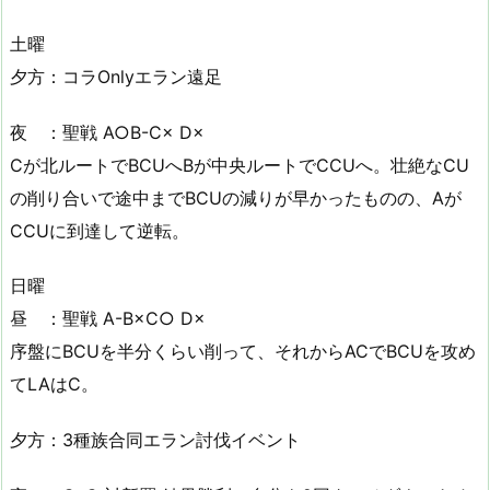
土曜
夕方：コラOnlyエラン遠足
夜 ：聖戦 A○B-C× D×
Cが北ルートでBCUへBが中央ルートでCCUへ。壮絶なCU
の削り合いで途中までBCUの減りが早かったものの、Aが
CCUに到達して逆転。
日曜
昼 ：聖戦 A-B×C○ D×
序盤にBCUを半分くらい削って、それからACでBCUを攻め
てLAはC。
夕方：3種族合同エラン討伐イベント