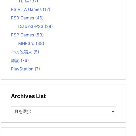
TERA
(37)
PS VITA Games
(17)
PS3 Games
(46)
Diablo3-PS3
(28)
PSP Games
(53)
MHP3rd
(38)
その他端末
(5)
雑記
(76)
PlayStation
(7)
Archives List
A
r
c
h
i
v