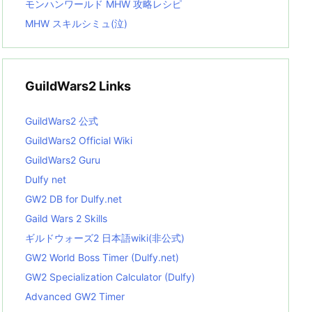
モンハンワールド MHW 攻略レシピ
MHW スキルシミュ(泣)
GuildWars2 Links
GuildWars2 公式
GuildWars2 Official Wiki
GuildWars2 Guru
Dulfy net
GW2 DB for Dulfy.net
Gaild Wars 2 Skills
ギルドウォーズ2 日本語wiki(非公式)
GW2 World Boss Timer (Dulfy.net)
GW2 Specialization Calculator (Dulfy)
Advanced GW2 Timer