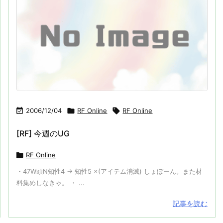

2006/12/04

RF Online

RF Online
[RF] 今週のUG

RF Online
・47W頭N知性4 → 知性5 ×(アイテム消滅) しょぼーん。また材
料集めしなきゃ。 ・ ...
記事を読む