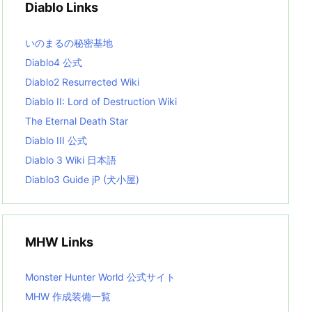
Diablo Links
e
s
L
いのまるの秘密基地
i
s
Diablo4 公式
t
Diablo2 Resurrected Wiki
Diablo II: Lord of Destruction Wiki
The Eternal Death Star
Diablo III 公式
Diablo 3 Wiki 日本語
Diablo3 Guide jP (犬小屋)
MHW Links
Monster Hunter World 公式サイト
MHW 作成装備一覧