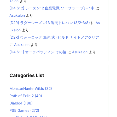
kalon
より
[D4 S12] シーズン12 血宴殺戮 ソーサラー プレイ中
に
Asukalon
より
[D2R] ラダーシーズン13 週間トレハン (3/2-3/8)
に
As
ukalon
より
[D2R] ウォーロック 混沌(火) ビルド ナイトメアクリア
に
Asukalon
より
[D4 S11] オーラパラディン その後
に
Asukalon
より
Categories List
MonsterHunterWilds
(32)
Path of Exile 2
(40)
Diablo4
(188)
PS5 Games
(272)