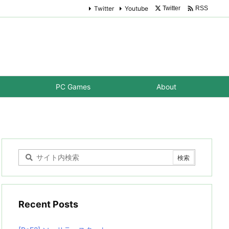

Twitter
Youtube
Twitter
RSS
PC Games
About
Recent Posts