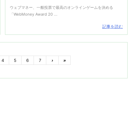
ウェブマネー、一般投票で最高のオンラインゲームを決める
「WebMoney Award 20 ...
記事を読む
4
5
6
7
›
»