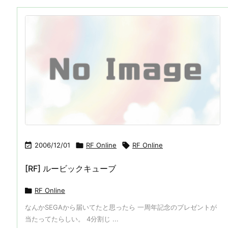

2006/12/01

RF Online

RF Online
[RF] ルービックキューブ

RF Online
なんかSEGAから届いてたと思ったら 一周年記念のプレゼントが
当たってたらしい。 4分割じ ...