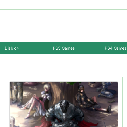
Diablo4
PS5 Games
PS4 Games