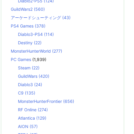
Diablo2-PS5
(124)
GuildWars2
(560)
アーケードシューティング
(43)
PS4 Games
(378)
Diablo3-PS4
(114)
Destiny
(22)
MonsterHunterWorld
(277)
PC Games
(1,939)
Steam
(22)
GuildWars
(420)
Diablo3
(24)
C9
(135)
MonsterHunterFrontier
(656)
RF Online
(274)
Atlantica
(129)
AION
(57)