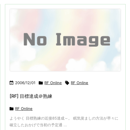

2006/12/01

RF Online

RF Online
[RF] 目標達成＠熟練

RF Online
ようやく 目標熟練の近接85達成～。 眠気覚ましの方法が早々に
確立したおかげで当初の予定通 ...