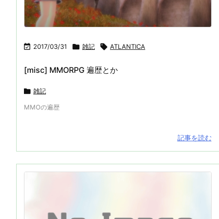

2017/03/31

雑記

ATLANTICA
[misc] MMORPG 遍歴とか

雑記
MMOの遍歴
記事を読む