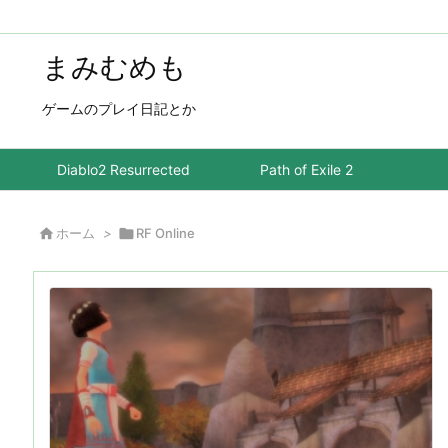
まみむめも
ゲームのプレイ日記とか
Diablo2 Resurrected
Path of Exile 2

ホーム
>

RF Online