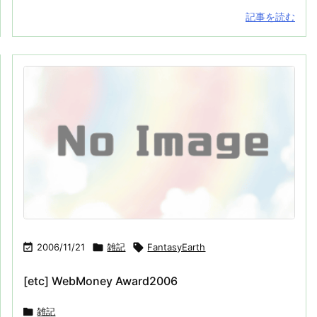
記事を読む

2006/11/21

雑記

FantasyEarth
[etc] WebMoney Award2006

雑記