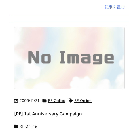
記事を読む

2006/11/21

RF Online

RF Online
[RF] 1st Anniversary Campaign

RF Online