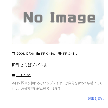

2006/12/06

RF Online

RF Online
[RF] さらばノバスよ

RF Online
本日で課金が切れるというプレイヤーが自分を含めて結構いるら
しく、急遽夜聖戦後に砂漠で3種族 ...
記事を読む