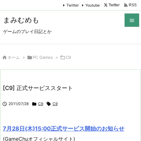

Twitter
Youtube
Twitter
RSS
まみむめも

ゲームのプレイ日記とか

メニュ

サイド

ホーム
>

PC Games
>

C9

前へ

[C9] 正式サービススタート
次へ


2011/07/28

C9

C9
検索
7月28日(木)15:00正式サービス開始のお知らせ
(GameChuオフィシャルサイト)