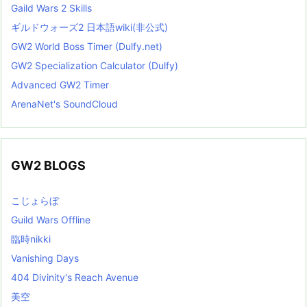
Gaild Wars 2 Skills
ギルドウォーズ2 日本語wiki(非公式)
GW2 World Boss Timer (Dulfy.net)
GW2 Specialization Calculator (Dulfy)
Advanced GW2 Timer
ArenaNet's SoundCloud
GW2 BLOGS
こじょらぼ
Guild Wars Offline
臨時nikki
Vanishing Days
404 Divinity's Reach Avenue
美空