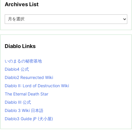
Archives List
A
r
c
h
i
v
Diablo Links
e
s
L
いのまるの秘密基地
i
s
Diablo4 公式
t
Diablo2 Resurrected Wiki
Diablo II: Lord of Destruction Wiki
The Eternal Death Star
Diablo III 公式
Diablo 3 Wiki 日本語
Diablo3 Guide jP (犬小屋)