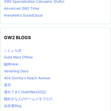
GW2 Specialization Calculator (Dulfy)
Advanced GW2 Timer
ArenaNet's SoundCloud
GW2 BLOGS
こじょらぼ
Guild Wars Offline
臨時nikki
Vanishing Days
404 Divinity's Reach Avenue
美空
遅れてきたGuildWars2日記
猫好きな人のゲームメモブログ。
似非屋Blog