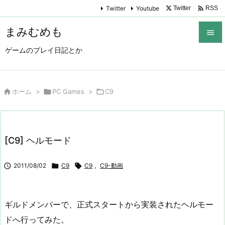

Twitter
Youtube
Twitter
RSS
まみむめも

ゲームのプレイ日記とか

メニュ

サイド

ホーム
>

PC Games
>

C9

前へ

[C9] ヘルモード
次へ


2011/08/02

C9

C9
,
C9-動画
検索
ギルドメンバーで、正式スタートから実装されたヘルモー
ドへ行ってみた。