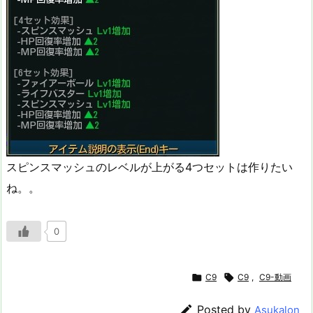
スピンスマッシュのレベルが上がる4つセットは作りたい
ね。。
0

C9

C9
,
C9-動画

Posted by
Asukalon