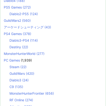
Diablo4
(188)
PS5 Games
(272)
Diablo2-PS5
(124)
GuildWars2
(560)
アーケードシューティング
(43)
PS4 Games
(378)
Diablo3-PS4
(114)
Destiny
(22)
MonsterHunterWorld
(277)
PC Games
(1,939)
Steam
(22)
GuildWars
(420)
Diablo3
(24)
C9
(135)
MonsterHunterFrontier
(656)
RF Online
(274)