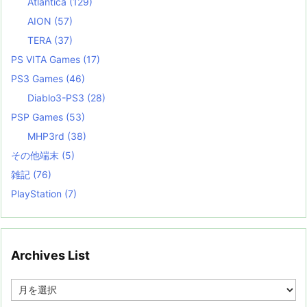
Atlantica
(129)
AION
(57)
TERA
(37)
PS VITA Games
(17)
PS3 Games
(46)
Diablo3-PS3
(28)
PSP Games
(53)
MHP3rd
(38)
その他端末
(5)
雑記
(76)
PlayStation
(7)
Archives List
A
r