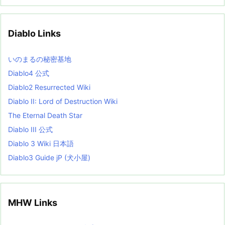
c
h
i
v
Diablo Links
e
s
L
いのまるの秘密基地
i
s
Diablo4 公式
t
Diablo2 Resurrected Wiki
Diablo II: Lord of Destruction Wiki
The Eternal Death Star
Diablo III 公式
Diablo 3 Wiki 日本語
Diablo3 Guide jP (犬小屋)
MHW Links