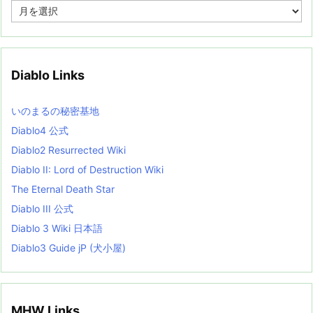
A
r
c
h
i
v
Diablo Links
e
s
L
いのまるの秘密基地
i
s
Diablo4 公式
t
Diablo2 Resurrected Wiki
Diablo II: Lord of Destruction Wiki
The Eternal Death Star
Diablo III 公式
Diablo 3 Wiki 日本語
Diablo3 Guide jP (犬小屋)
MHW Links