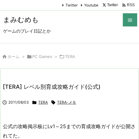

Twitter
Youtube
Twitter
RSS
まみむめも

ゲームのプレイ日記とか

メニュ

サイド

ホーム
>

PC Games
>

TERA

前へ

[TERA] レベル別育成攻略ガイド(公式)
次へ


2011/08/03

TERA

TERA-メモ
検索
公式の攻略掲示板にLv1～25までの育成攻略ガイドが公開さ
れてた。