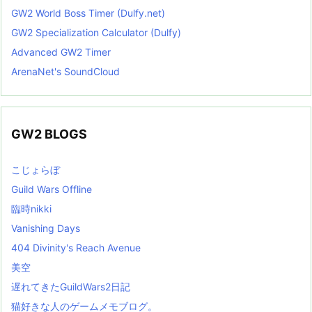
GW2 World Boss Timer (Dulfy.net)
GW2 Specialization Calculator (Dulfy)
Advanced GW2 Timer
ArenaNet's SoundCloud
GW2 BLOGS
こじょらぼ
Guild Wars Offline
臨時nikki
Vanishing Days
404 Divinity's Reach Avenue
美空
遅れてきたGuildWars2日記
猫好きな人のゲームメモブログ。