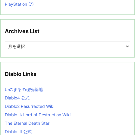
PlayStation
(7)
Archives List
A
r
c
h
i
v
Diablo Links
e
s
L
いのまるの秘密基地
i
s
Diablo4 公式
t
Diablo2 Resurrected Wiki
Diablo II: Lord of Destruction Wiki
The Eternal Death Star
Diablo III 公式