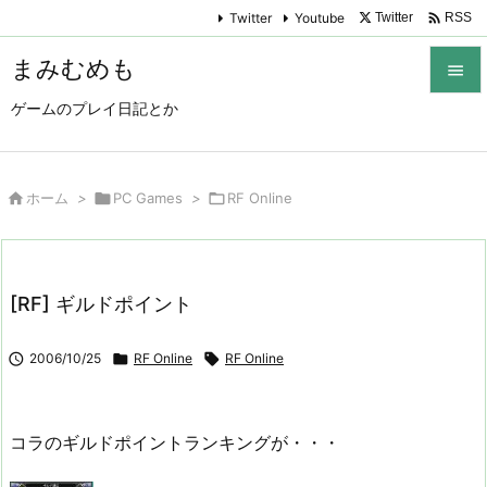

Twitter
Youtube
Twitter
RSS
まみむめも

ゲームのプレイ日記とか

メニュ

サイド

ホーム
>

PC Games
>

RF Online

前へ

[RF] ギルドポイント
次へ


2006/10/25

RF Online

RF Online
検索
コラのギルドポイントランキングが・・・