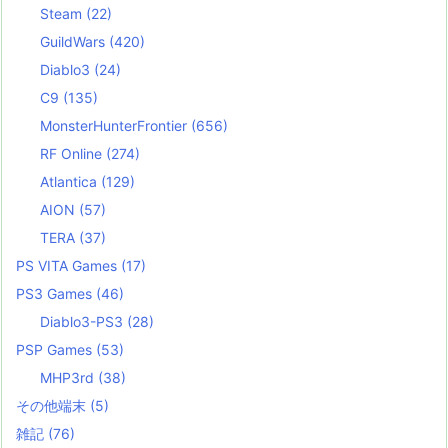
Steam
(22)
GuildWars
(420)
Diablo3
(24)
C9
(135)
MonsterHunterFrontier
(656)
RF Online
(274)
Atlantica
(129)
AION
(57)
TERA
(37)
PS VITA Games
(17)
PS3 Games
(46)
Diablo3-PS3
(28)
PSP Games
(53)
MHP3rd
(38)
その他端末
(5)
雑記
(76)