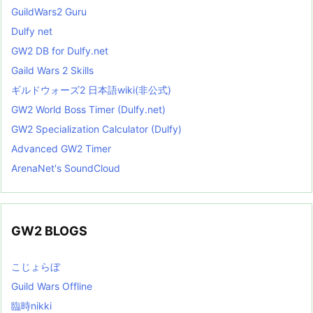
GuildWars2 Guru
Dulfy net
GW2 DB for Dulfy.net
Gaild Wars 2 Skills
ギルドウォーズ2 日本語wiki(非公式)
GW2 World Boss Timer (Dulfy.net)
GW2 Specialization Calculator (Dulfy)
Advanced GW2 Timer
ArenaNet's SoundCloud
GW2 BLOGS
こじょらぼ
Guild Wars Offline
臨時nikki