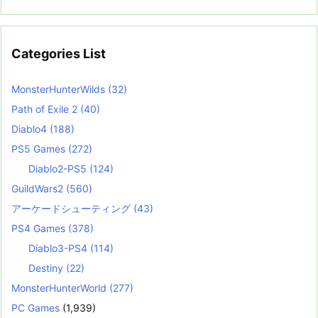
Categories List
MonsterHunterWilds
(32)
Path of Exile 2
(40)
Diablo4
(188)
PS5 Games
(272)
Diablo2-PS5
(124)
GuildWars2
(560)
アーケードシューティング
(43)
PS4 Games
(378)
Diablo3-PS4
(114)
Destiny
(22)
MonsterHunterWorld
(277)
PC Games
(1,939)