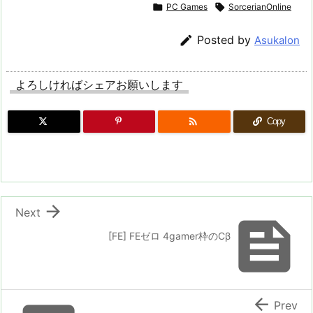

PC Games

SorcerianOnline

Posted by
Asukalon
よろしければシェアお願いします

Copy

Next

[FE] FEゼロ 4gamer枠のCβ

Prev