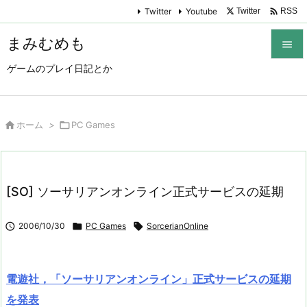

Twitter
Youtube
Twitter
RSS
まみむめも

ゲームのプレイ日記とか

メニュ

サイド

ホーム
>

PC Games

前へ

[SO] ソーサリアンオンライン正式サービスの延期
次へ


2006/10/30

PC Games

SorcerianOnline
検索
電遊社，「ソーサリアンオンライン」正式サービスの延期
を発表