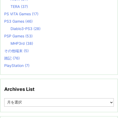
TERA
(37)
PS VITA Games
(17)
PS3 Games
(46)
Diablo3-PS3
(28)
PSP Games
(53)
MHP3rd
(38)
その他端末
(5)
雑記
(76)
PlayStation
(7)
Archives List
A
r
c
h