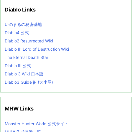
i
v
Diablo Links
e
s
L
いのまるの秘密基地
i
s
Diablo4 公式
t
Diablo2 Resurrected Wiki
Diablo II: Lord of Destruction Wiki
The Eternal Death Star
Diablo III 公式
Diablo 3 Wiki 日本語
Diablo3 Guide jP (犬小屋)
MHW Links
Monster Hunter World 公式サイト
MHW 作成装備一覧