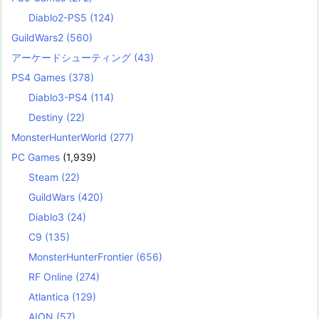
Diablo2-PS5
(124)
GuildWars2
(560)
アーケードシューティング
(43)
PS4 Games
(378)
Diablo3-PS4
(114)
Destiny
(22)
MonsterHunterWorld
(277)
PC Games
(1,939)
Steam
(22)
GuildWars
(420)
Diablo3
(24)
C9
(135)
MonsterHunterFrontier
(656)
RF Online
(274)
Atlantica
(129)
AION
(57)