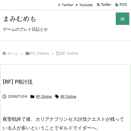

Twitter
Youtube
Twitter
RSS
まみむめも

ゲームのプレイ日記とか

メニュ

サイド

ホーム
>

PC Games
>

RF Online

前へ

[RF] PB討伐
次へ


2006/11/04

RF Online

RF Online
検索
夜聖戦終了後、カリアナプリンセス討伐クエストが残って
いる人が多いということでギルドでイダーへ。