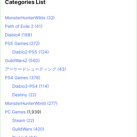
Categories List
MonsterHunterWilds
(32)
Path of Exile 2
(41)
Diablo4
(188)
PS5 Games
(272)
Diablo2-PS5
(124)
GuildWars2
(560)
アーケードシューティング
(43)
PS4 Games
(378)
Diablo3-PS4
(114)
Destiny
(22)
MonsterHunterWorld
(277)
PC Games
(1,939)
Steam
(22)
GuildWars
(420)