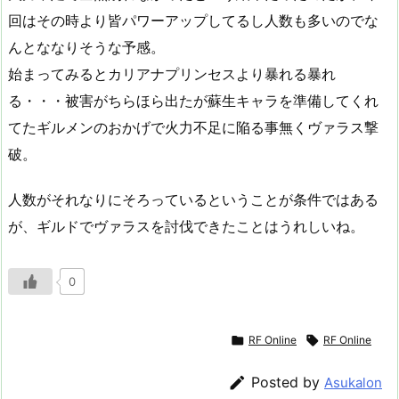
回はその時より皆パワーアップしてるし人数も多いのでな
んとななりそうな予感。
始まってみるとカリアナプリンセスより暴れる暴れ
る・・・被害がちらほら出たが蘇生キャラを準備してくれ
てたギルメンのおかげで火力不足に陥る事無くヴァラス撃
破。
人数がそれなりにそろっているということが条件ではある
が、ギルドでヴァラスを討伐できたことはうれしいね。
0

RF Online

RF Online

Posted by
Asukalon