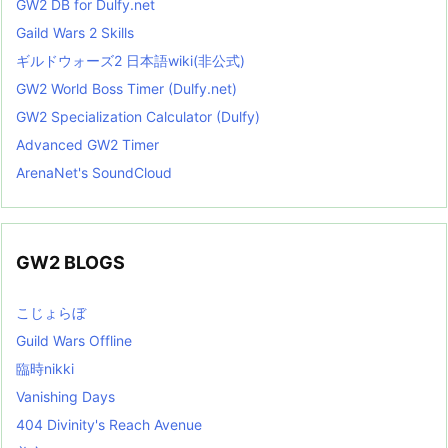
GW2 DB for Dulfy.net
Gaild Wars 2 Skills
ギルドウォーズ2 日本語wiki(非公式)
GW2 World Boss Timer (Dulfy.net)
GW2 Specialization Calculator (Dulfy)
Advanced GW2 Timer
ArenaNet's SoundCloud
GW2 BLOGS
こじょらぼ
Guild Wars Offline
臨時nikki
Vanishing Days
404 Divinity's Reach Avenue