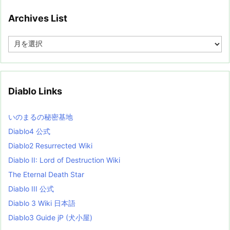
Archives List
A
r
c
h
i
v
Diablo Links
e
s
L
いのまるの秘密基地
i
s
Diablo4 公式
t
Diablo2 Resurrected Wiki
Diablo II: Lord of Destruction Wiki
The Eternal Death Star
Diablo III 公式
Diablo 3 Wiki 日本語
Diablo3 Guide jP (犬小屋)