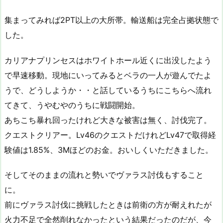
集まってみれば2PT以上の大所帯。輸送船は完全占拠状態で
した。
カリアナプリンセスはホワイトホール近くに出没したよう
で早速移動。現地にいってみるとベラの一人が遊んでたよ
うで、どうしようか・・と話しているうちにこちらへ流れ
てきて、うやむやのうちに戦闘開始。
あちこち暴れ回ったけれど大きな被害は無く、討伐完了。
クエストクリアー。Lv46のクエストだけれどLv47で取得経
験値は1.85%、3Mほどのお金。おいしくいただきました。
そしてそのままの流れと勢いでヴァラス討伐もすること
に。
前にヴァラス討伐に挑戦したときは前衛の方が耐えれたが
火力不足で全然削れなかったという結果だったのだが、今