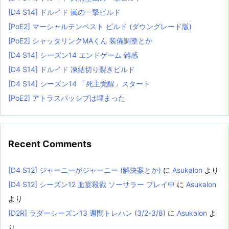
[D4 S14] ドルイド 嵐の一撃ビルド
[PoE2] マーシャルテンペスト ビルド (ダウングレード版)
[PoE2] シャッタリングMAくん 装備調整とか
[D4 S14] シーズン14 エンドゲーム 雑感
[D4 S14] ドルイド 凍結切り裂きビルド
[D4 S14] シーズン14 「死主覚醒」スタート
[PoE2] アトラスパッシブは埋まった
Recent Comments
[D4 S12] ジャーニーがジャーニー (解決案とか)
に
Asukalon
より
[D4 S12] シーズン12 血宴殺戮 ソーサラー プレイ中
に
Asukalon
より
[D2R] ラダーシーズン13 週間トレハン (3/2-3/8)
に
Asukalon
よ
り