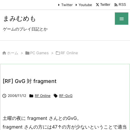

Twitter
Youtube
Twitter
RSS
まみむめも

ゲームのプレイ日記とか

メニュ

サイド

ホーム
>

PC Games
>

RF Online

前へ

[RF] GvG 対 fragment
次へ


2006/11/12

RF Online

RF-GvG
検索
土曜の夜に fragment さんとのGvG。
fragment さんの方には47↑の方が少ないということで適当