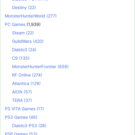
Destiny
(22)
MonsterHunterWorld
(277)
PC Games
(1,939)
Steam
(22)
GuildWars
(420)
Diablo3
(24)
C9
(135)
MonsterHunterFrontier
(656)
RF Online
(274)
Atlantica
(129)
AION
(57)
TERA
(37)
PS VITA Games
(17)
PS3 Games
(46)
Diablo3-PS3
(28)
PSP Games
(53)