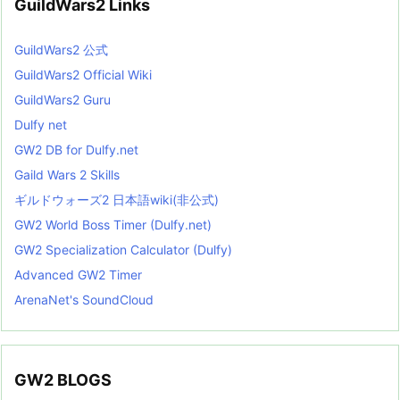
GuildWars2 Links
GuildWars2 公式
GuildWars2 Official Wiki
GuildWars2 Guru
Dulfy net
GW2 DB for Dulfy.net
Gaild Wars 2 Skills
ギルドウォーズ2 日本語wiki(非公式)
GW2 World Boss Timer (Dulfy.net)
GW2 Specialization Calculator (Dulfy)
Advanced GW2 Timer
ArenaNet's SoundCloud
GW2 BLOGS