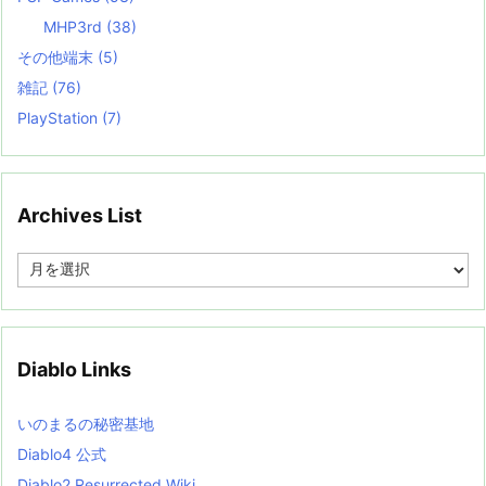
MHP3rd
(38)
その他端末
(5)
雑記
(76)
PlayStation
(7)
Archives List
A
r
c
h
i
v
Diablo Links
e
s
L
いのまるの秘密基地
i
s
Diablo4 公式
t
Diablo2 Resurrected Wiki