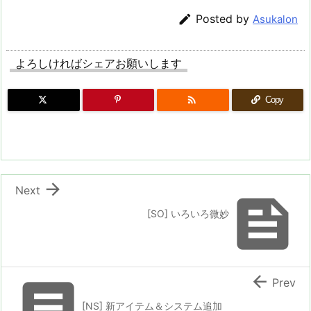

Posted by
Asukalon
よろしければシェアお願いします

Copy

Next

[SO] いろいろ微妙


Prev
[NS] 新アイテム＆システム追加