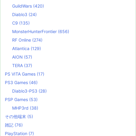
GuildWars
(420)
Diablo3
(24)
C9
(135)
MonsterHunterFrontier
(656)
RF Online
(274)
Atlantica
(129)
AION
(57)
TERA
(37)
PS VITA Games
(17)
PS3 Games
(46)
Diablo3-PS3
(28)
PSP Games
(53)
MHP3rd
(38)
その他端末
(5)
雑記
(76)
PlayStation
(7)