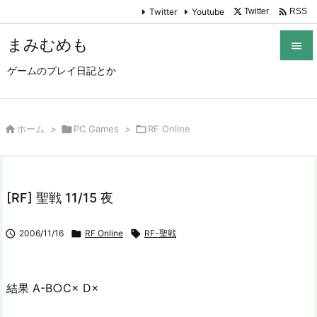

Twitter
Youtube
Twitter
RSS
まみむめも

ゲームのプレイ日記とか

メニュ

サイド

ホーム
>

PC Games
>

RF Online

前へ

[RF] 聖戦 11/15 夜
次へ


2006/11/16

RF Online

RF-聖戦
検索
結果 A-B○C× D×