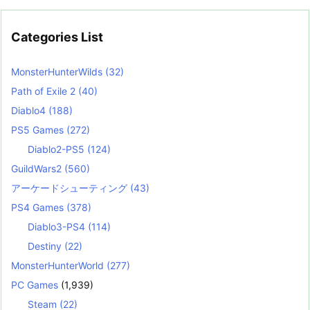
Categories List
MonsterHunterWilds
(32)
Path of Exile 2
(40)
Diablo4
(188)
PS5 Games
(272)
Diablo2-PS5
(124)
GuildWars2
(560)
アーケードシューティング
(43)
PS4 Games
(378)
Diablo3-PS4
(114)
Destiny
(22)
MonsterHunterWorld
(277)
PC Games
(1,939)
Steam
(22)