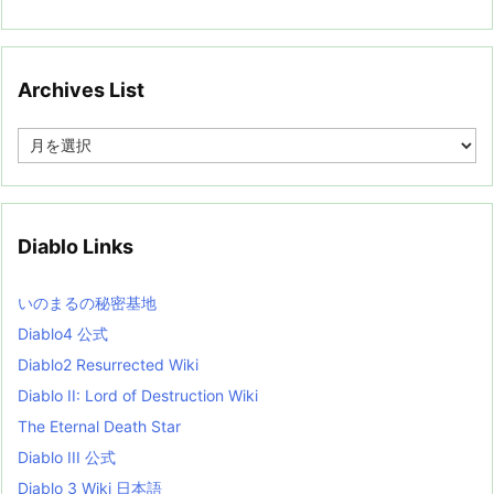
Archives List
A
r
c
h
i
v
Diablo Links
e
s
L
いのまるの秘密基地
i
s
Diablo4 公式
t
Diablo2 Resurrected Wiki
Diablo II: Lord of Destruction Wiki
The Eternal Death Star
Diablo III 公式
Diablo 3 Wiki 日本語