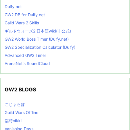
Dulfy net
GW2 DB for Dulfy.net
Gaild Wars 2 Skills
ギルドウォーズ2 日本語wiki(非公式)
GW2 World Boss Timer (Dulfy.net)
GW2 Specialization Calculator (Dulfy)
Advanced GW2 Timer
ArenaNet's SoundCloud
GW2 BLOGS
こじょらぼ
Guild Wars Offline
臨時nikki
Vanishing Days