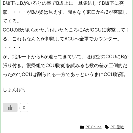
B坂下にBがいるとの事でB坂上に一旦集結してB坂下に突
撃。・・・がBの姿は見えず。間もなく東口からBが突撃し
てくる。
CCUのBがあらかた片付いたところにAがCCUに突撃してく
る。これもなんとか排除してACUへ全軍でカウンター。
・・・・
が、北ルートからBが迫ってきていて、ほぼ空のCCUにBが
張り付き。復帰組でCCU防衛を試みるも数の差が圧倒的だ
ったのでCCUは削られる一方であっというまにCCU陥落。
しょんぼり
0

RF Online

RF-聖戦