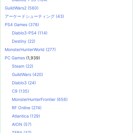
GuildWars2
(560)
アーケードシューティング
(43)
PS4 Games
(378)
Diablo3-PS4
(114)
Destiny
(22)
MonsterHunterWorld
(277)
PC Games
(1,939)
Steam
(22)
GuildWars
(420)
Diablo3
(24)
C9
(135)
MonsterHunterFrontier
(656)
RF Online
(274)
Atlantica
(129)
AION
(57)
TERA
(37)