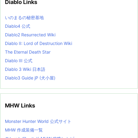
Diablo Links
e
s
L
いのまるの秘密基地
i
s
Diablo4 公式
t
Diablo2 Resurrected Wiki
Diablo II: Lord of Destruction Wiki
The Eternal Death Star
Diablo III 公式
Diablo 3 Wiki 日本語
Diablo3 Guide jP (犬小屋)
MHW Links
Monster Hunter World 公式サイト
MHW 作成装備一覧