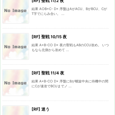
[RF] 聖戦 11/2 夜
結果 A○B×C- D× 序盤はAがACU、BがBCU、Cが
T字でにらみ合い。 ...
[RF] 聖戦 10/15 夜
結果 A×B-C○ D× 夜の聖戦もABのCCU攻め。 いつ
もなら北側から攻めて ...
[RF] 聖戦 11/4 夜
結果 A×B-C○ D× 序盤にBが螺旋中央に待機中の間
にCが速攻でBCUまでノ ...
[RF] 迷う