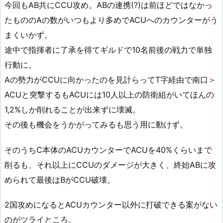
今回もAB共にCCU攻め。ABの連携(?)は前ほどではなかっ
たもののAの数がいつもより多めでACUへのカウンターがう
まくいかず。
途中で指揮者に了承を得てギルドで10名前後の戦力で単独
行動に。
Aの勢力がCCUに向かったのを見計らってT字経由で南口＞
ACUと突撃するもACUには10人以上の防衛組がいてほんの
1,2%しか削れることが出来ずに壊滅。
その後も機会をうかがってみるも思う用に動けず。
そのうちC本体のACUカウンターでACUを40%くらいまで
削るも、それ以上にCCUのダメージが大きく、終始ABに攻
められて最後はBがCCU破壊。
2国攻めになるとACUカウンター以外に打破できる案がない
のがツライところ。