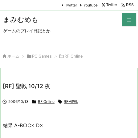

Twitter
Youtube
Twitter
RSS
まみむめも

ゲームのプレイ日記とか

メニュ

サイド

ホーム
>

PC Games
>

RF Online

前へ

[RF] 聖戦 10/12 夜
次へ


2006/10/13

RF Online

RF-聖戦
検索
結果 A-B○C× D×