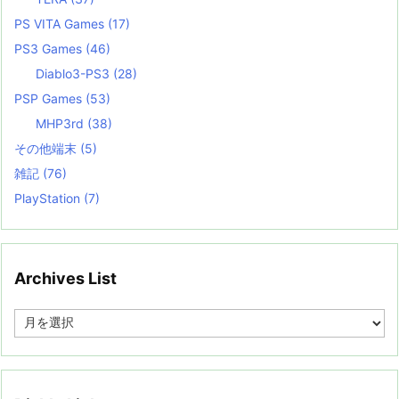
PS VITA Games
(17)
PS3 Games
(46)
Diablo3-PS3
(28)
PSP Games
(53)
MHP3rd
(38)
その他端末
(5)
雑記
(76)
PlayStation
(7)
Archives List
A
r
c
h
i
v