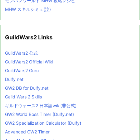
モンハンワールド MHW 攻略レシピ
MHW スキルシミュ(泣)
GuildWars2 Links
GuildWars2 公式
GuildWars2 Official Wiki
GuildWars2 Guru
Dulfy net
GW2 DB for Dulfy.net
Gaild Wars 2 Skills
ギルドウォーズ2 日本語wiki(非公式)
GW2 World Boss Timer (Dulfy.net)
GW2 Specialization Calculator (Dulfy)
Advanced GW2 Timer