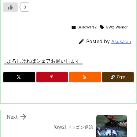
0

GuildWars2

GW2-Warrior

Posted by
Asukalon
よろしければシェアお願いします

Copy

Next
[GW2] ドラゴン退治