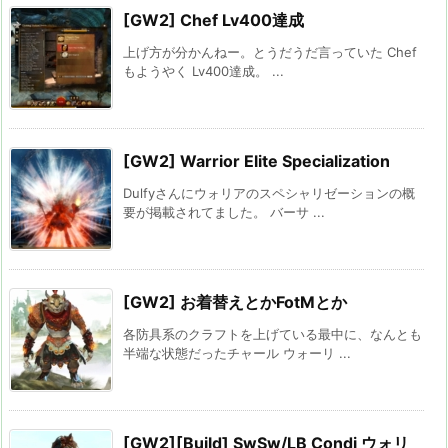
[GW2] Chef Lv400達成
上げ方が分かんねー。とうだうだ言っていた Chef
もようやく Lv400達成。 ...
[GW2] Warrior Elite Specialization
Dulfyさんにウォリアのスペシャリゼーションの概
要が掲載されてました。 バーサ ...
[GW2] お着替えとかFotMとか
各防具系のクラフトを上げている最中に、なんとも
半端な状態だったチャール ウォーリ ...
[GW2][Build] SwSw/LB Condi ウォリ