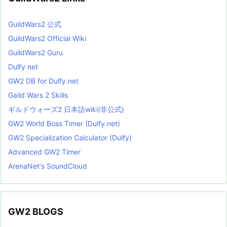
GuildWars2 公式
GuildWars2 Official Wiki
GuildWars2 Guru
Dulfy net
GW2 DB for Dulfy.net
Gaild Wars 2 Skills
ギルドウォーズ2 日本語wiki(非公式)
GW2 World Boss Timer (Dulfy.net)
GW2 Specialization Calculator (Dulfy)
Advanced GW2 Timer
ArenaNet's SoundCloud
GW2 BLOGS