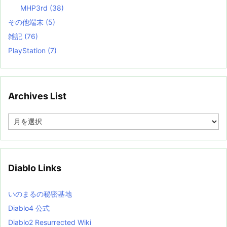
MHP3rd
(38)
その他端末
(5)
雑記
(76)
PlayStation
(7)
Archives List
A
r
c
h
i
v
Diablo Links
e
s
L
いのまるの秘密基地
i
s
Diablo4 公式
t
Diablo2 Resurrected Wiki