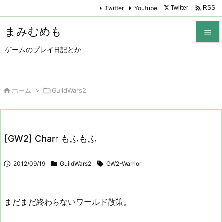

Twitter
Youtube
Twitter
RSS
まみむめも

ゲームのプレイ日記とか

メニュ

サイド

ホーム
>

GuildWars2

前へ

[GW2] Charr もふもふ
次へ


2012/09/19

GuildWars2

GW2-Warrior
検索
まだまだ終わらないワールド散策。