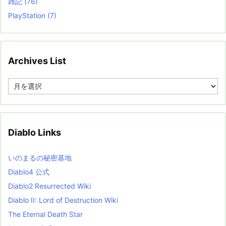
雑記
(76)
PlayStation
(7)
Archives List
A
r
c
h
i
v
Diablo Links
e
s
L
いのまるの秘密基地
i
s
Diablo4 公式
t
Diablo2 Resurrected Wiki
Diablo II: Lord of Destruction Wiki
The Eternal Death Star