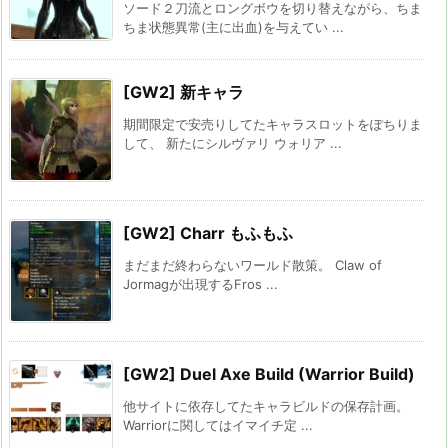
ソード２刀流とロングボウを切り替えながら、ちま
ちま状態異常(主に出血)を与えてい ...
[GW2] 新キャラ
期間限定で安売りしてたキャラスロットをぽちりま
して、 新たにシルヴァリ ウォリア ...
[GW2] Charr もふもふ
まだまだ終わらないワールド散策。 Claw of
Jormagが出現するFros ...
[GW2] Duel Axe Build (Warrior Build)
他サイトに依存してたキャラビルドの保存計画。
Warriorに関してはイマイチ定 ...