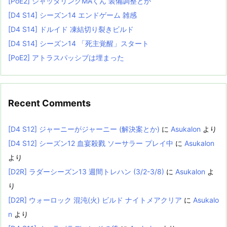
[PoE2] シャッタリングMAくん 装備調整とか
[D4 S14] シーズン14 エンドゲーム 雑感
[D4 S14] ドルイド 凍結切り裂きビルド
[D4 S14] シーズン14 「死主覚醒」スタート
[PoE2] アトラスパッシブは埋まった
Recent Comments
[D4 S12] ジャーニーがジャーニー (解決案とか)
に
Asukalon
より
[D4 S12] シーズン12 血宴殺戮 ソーサラー プレイ中
に
Asukalon
より
[D2R] ラダーシーズン13 週間トレハン (3/2-3/8)
に
Asukalon
よ
り
[D2R] ウォーロック 混沌(火) ビルド ナイトメアクリア
に
Asukalo
n
より