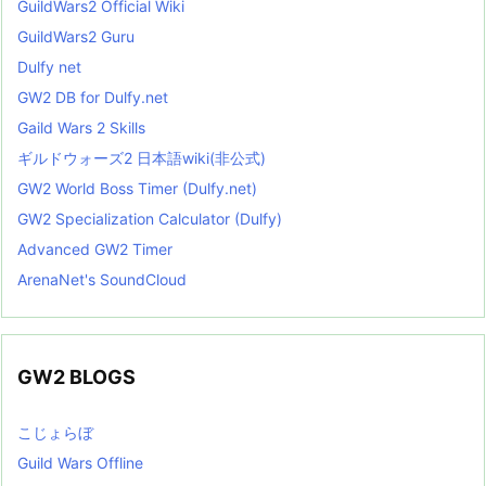
GuildWars2 Official Wiki
GuildWars2 Guru
Dulfy net
GW2 DB for Dulfy.net
Gaild Wars 2 Skills
ギルドウォーズ2 日本語wiki(非公式)
GW2 World Boss Timer (Dulfy.net)
GW2 Specialization Calculator (Dulfy)
Advanced GW2 Timer
ArenaNet's SoundCloud
GW2 BLOGS
こじょらぼ
Guild Wars Offline