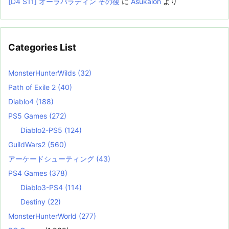
[D4 S11] オーラパラディン その後
に
Asukalon
より
Categories List
MonsterHunterWilds
(32)
Path of Exile 2
(40)
Diablo4
(188)
PS5 Games
(272)
Diablo2-PS5
(124)
GuildWars2
(560)
アーケードシューティング
(43)
PS4 Games
(378)
Diablo3-PS4
(114)
Destiny
(22)
MonsterHunterWorld
(277)