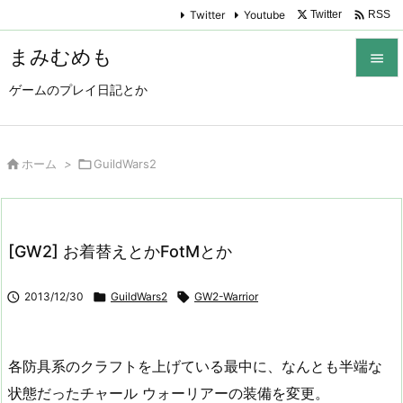

Twitter
Youtube
Twitter
RSS
まみむめも

ゲームのプレイ日記とか

メニュ

サイド

ホーム
>

GuildWars2

前へ

[GW2] お着替えとかFotMとか
次へ


2013/12/30

GuildWars2

GW2-Warrior
検索
各防具系のクラフトを上げている最中に、なんとも半端な
状態だったチャール ウォーリアーの装備を変更。