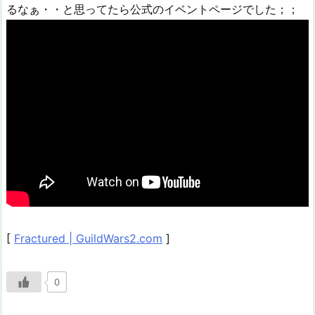
るなぁ・・と思ってたら公式のイベントページでした；；
[
Fractured | GuildWars2.com
]
0