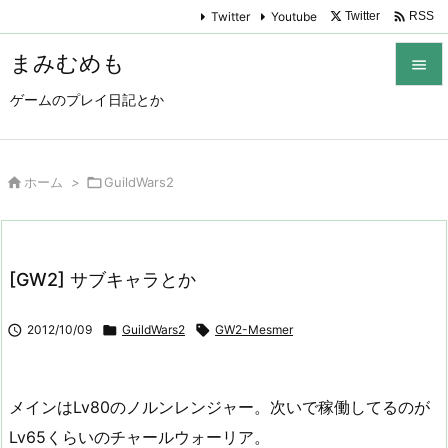

Twitter
Youtube
Twitter
RSS
まみむめも

ゲームのプレイ日記とか

メニュ

サイド

ホーム
>

GuildWars2

前へ

[GW2] サブキャラとか
次へ


2012/10/09

GuildWars2

GW2-Mesmer
検索
メインはLv80のノルンレンジャー。次いで稼働してるのが
Lv65くらいのチャールウォーリア。