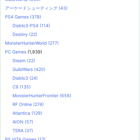
アーケードシューティング
(43)
PS4 Games
(378)
Diablo3-PS4
(114)
Destiny
(22)
MonsterHunterWorld
(277)
PC Games
(1,939)
Steam
(22)
GuildWars
(420)
Diablo3
(24)
C9
(135)
MonsterHunterFrontier
(656)
RF Online
(274)
Atlantica
(129)
AION
(57)
TERA
(37)
PS VITA Games
(17)