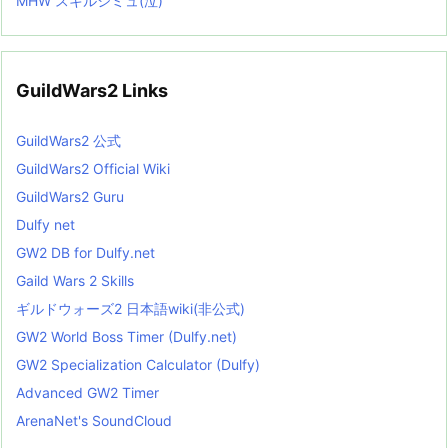
MHW スキルシミュ(泣)
GuildWars2 Links
GuildWars2 公式
GuildWars2 Official Wiki
GuildWars2 Guru
Dulfy net
GW2 DB for Dulfy.net
Gaild Wars 2 Skills
ギルドウォーズ2 日本語wiki(非公式)
GW2 World Boss Timer (Dulfy.net)
GW2 Specialization Calculator (Dulfy)
Advanced GW2 Timer
ArenaNet's SoundCloud