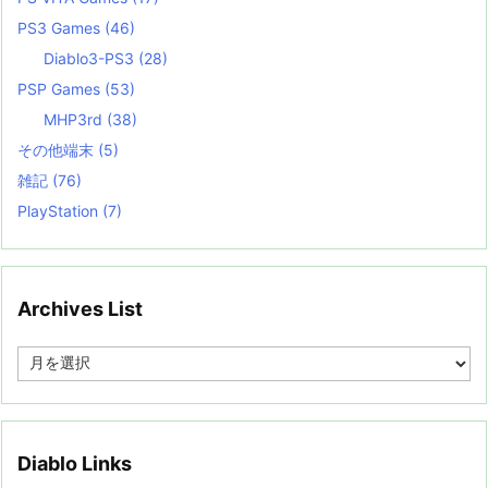
PS3 Games
(46)
Diablo3-PS3
(28)
PSP Games
(53)
MHP3rd
(38)
その他端末
(5)
雑記
(76)
PlayStation
(7)
Archives List
A
r
c
h
i
v
Diablo Links
e
s