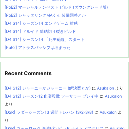
[PoE2] マーシャルテンペスト ビルド (ダウングレード版)
[PoE2] シャッタリングMAくん 装備調整とか
[D4 S14] シーズン14 エンドゲーム 雑感
[D4 S14] ドルイド 凍結切り裂きビルド
[D4 S14] シーズン14 「死主覚醒」スタート
[PoE2] アトラスパッシブは埋まった
Recent Comments
[D4 S12] ジャーニーがジャーニー (解決案とか)
に
Asukalon
より
[D4 S12] シーズン12 血宴殺戮 ソーサラー プレイ中
に
Asukalon
より
[D2R] ラダーシーズン13 週間トレハン (3/2-3/8)
に
Asukalon
よ
り
[D2R] ウォーロック 混沌(火) ビルド ナイトメアクリア
に
Asukalo