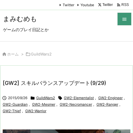

Twitter
Youtube
Twitter
RSS
まみむめも

ゲームのプレイ日記とか

メニュ

サイド

ホーム
>

GuildWars2

前へ

[GW2] スキルバランスアップデート(9/29)
次へ


2015/09/26

GuildWars2

GW2-Elementalist
,
GW2-Engineer
,
検索
GW2-Guardian
,
GW2-Mesmer
,
GW2-Necromancer
,
GW2-Ranger
,
GW2-Thief
,
GW2-Warrior