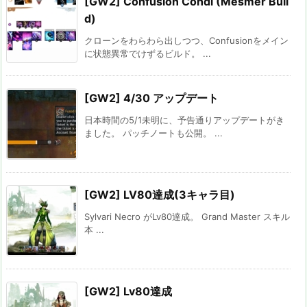
[GW2] Confusion Condi (Mesmer Buil
d)
クローンをわらわら出しつつ、Confusionをメイン
に状態異常でけずるビルド。 ...
[GW2] 4/30 アップデート
日本時間の5/1未明に、予告通りアップデートがき
ました。 パッチノートも公開。 ...
[GW2] LV80達成(3キャラ目)
Sylvari Necro がLv80達成。 Grand Master スキル
本 ...
[GW2] Lv80達成