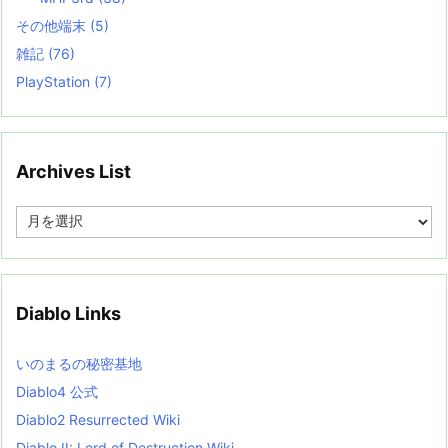
その他端末
(5)
雑記
(76)
PlayStation
(7)
Archives List
A
r
c
h
i
v
Diablo Links
e
s
L
いのまるの秘密基地
i
s
Diablo4 公式
t
Diablo2 Resurrected Wiki
Diablo II: Lord of Destruction Wiki