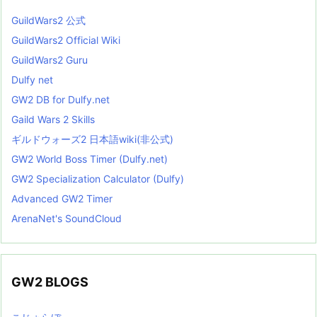
GuildWars2 公式
GuildWars2 Official Wiki
GuildWars2 Guru
Dulfy net
GW2 DB for Dulfy.net
Gaild Wars 2 Skills
ギルドウォーズ2 日本語wiki(非公式)
GW2 World Boss Timer (Dulfy.net)
GW2 Specialization Calculator (Dulfy)
Advanced GW2 Timer
ArenaNet's SoundCloud
GW2 BLOGS