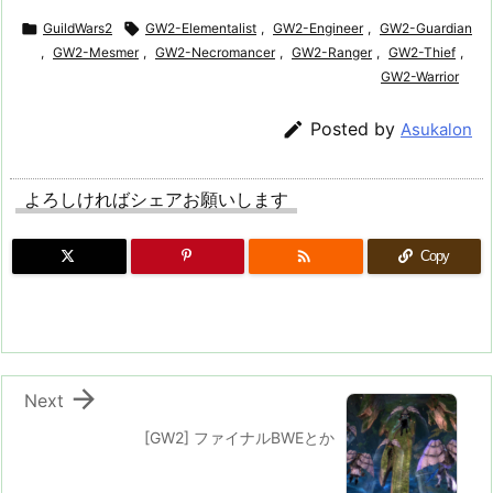

GuildWars2

GW2-Elementalist
,
GW2-Engineer
,
GW2-Guardian
,
GW2-Mesmer
,
GW2-Necromancer
,
GW2-Ranger
,
GW2-Thief
,
GW2-Warrior

Posted by
Asukalon
よろしければシェアお願いします

Copy

Next
[GW2] ファイナルBWEとか