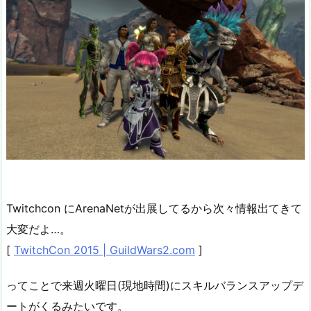
Twitchcon にArenaNetが出展してるから次々情報出てきて
大変だよ…。
[
TwitchCon 2015 | GuildWars2.com
]
ってことで来週火曜日(現地時間)にスキルバランスアップデ
ートがくるみたいです。