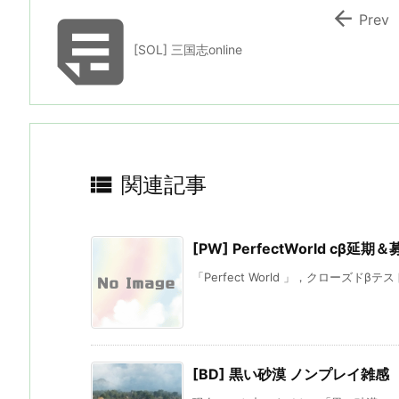


Prev
[SOL] 三国志online

関連記事
[PW] PerfectWorld cβ延
「Perfect World 」，クローズドβテ
[BD] 黒い砂漠 ノンプレイ雑感