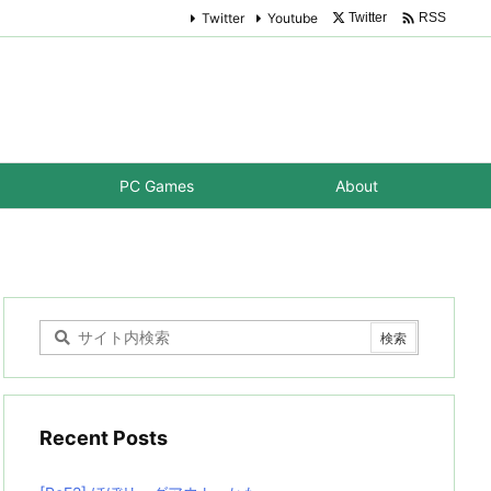

Twitter
Youtube
Twitter
RSS
PC Games
About
Recent Posts