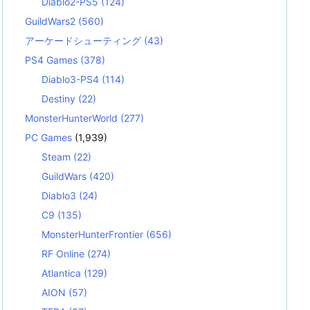
Diablo2-PS5
(124)
GuildWars2
(560)
アーケードシューティング
(43)
PS4 Games
(378)
Diablo3-PS4
(114)
Destiny
(22)
MonsterHunterWorld
(277)
PC Games
(1,939)
Steam
(22)
GuildWars
(420)
Diablo3
(24)
C9
(135)
MonsterHunterFrontier
(656)
RF Online
(274)
Atlantica
(129)
AION
(57)