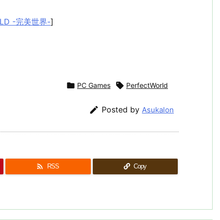
LD -完美世界-
]

PC Games

PerfectWorld

Posted by
Asukalon

RSS
Copy