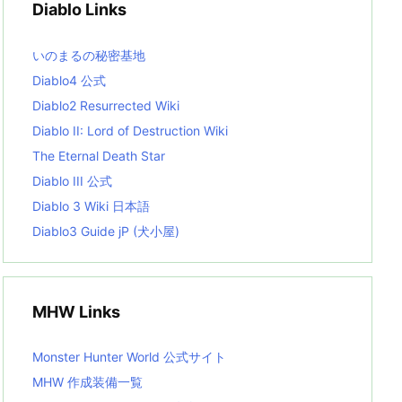
Diablo Links
e
s
L
いのまるの秘密基地
i
s
Diablo4 公式
t
Diablo2 Resurrected Wiki
Diablo II: Lord of Destruction Wiki
The Eternal Death Star
Diablo III 公式
Diablo 3 Wiki 日本語
Diablo3 Guide jP (犬小屋)
MHW Links
Monster Hunter World 公式サイト
MHW 作成装備一覧