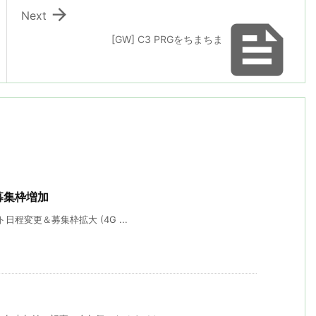

Next

[GW] C3 PRGをちまちま
期＆募集枠増加
スト日程変更＆募集枠拡大 (4G ...