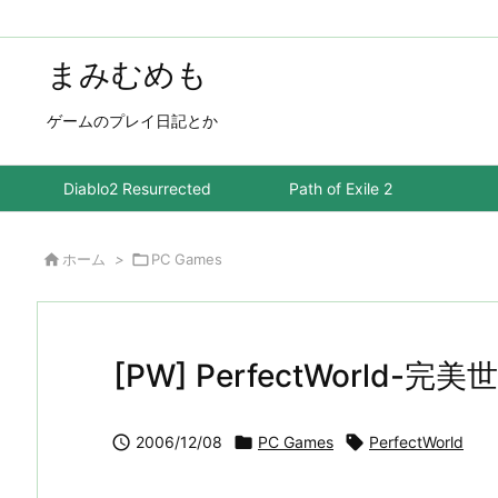
まみむめも
ゲームのプレイ日記とか
Diablo2 Resurrected
Path of Exile 2

ホーム
>

PC Games
[PW] PerfectWorld-完美

2006/12/08

PC Games

PerfectWorld