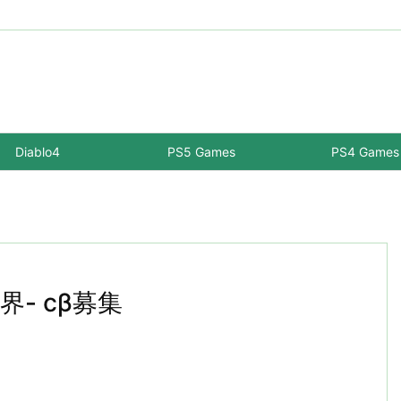
Diablo4
PS5 Games
PS4 Games
世界- cβ募集