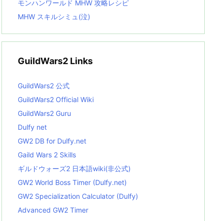
モンハンワールド MHW 攻略レシピ
MHW スキルシミュ(泣)
GuildWars2 Links
GuildWars2 公式
GuildWars2 Official Wiki
GuildWars2 Guru
Dulfy net
GW2 DB for Dulfy.net
Gaild Wars 2 Skills
ギルドウォーズ2 日本語wiki(非公式)
GW2 World Boss Timer (Dulfy.net)
GW2 Specialization Calculator (Dulfy)
Advanced GW2 Timer