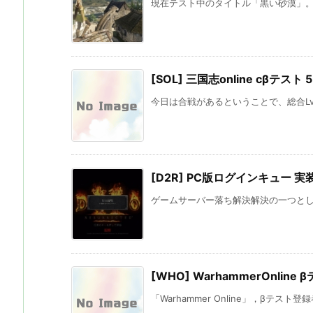
現在テスト中のタイトル「黒い砂漠」。 
[SOL] 三国志online cβテスト 
今日は合戦があるということで、総合Lv1
[D2R] PC版ログインキュー 実
ゲームサーバー落ち解決解決の一つとして
[WHO] WarhammerOnline 
「Warhammer Online」，βテスト登録