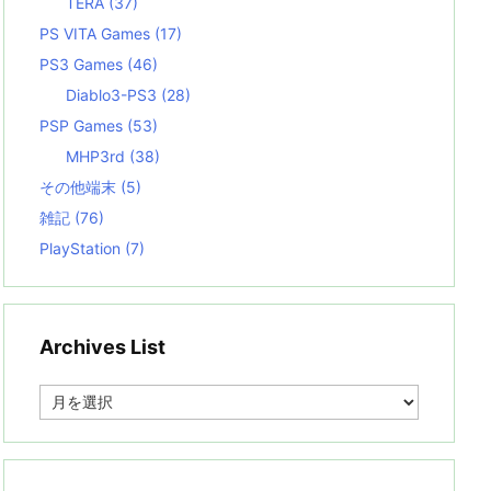
TERA
(37)
PS VITA Games
(17)
PS3 Games
(46)
Diablo3-PS3
(28)
PSP Games
(53)
MHP3rd
(38)
その他端末
(5)
雑記
(76)
PlayStation
(7)
Archives List
A
r
c
h
i
v