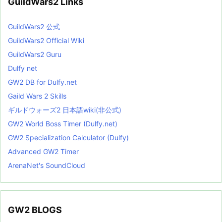
GuildWars2 Links
GuildWars2 公式
GuildWars2 Official Wiki
GuildWars2 Guru
Dulfy net
GW2 DB for Dulfy.net
Gaild Wars 2 Skills
ギルドウォーズ2 日本語wiki(非公式)
GW2 World Boss Timer (Dulfy.net)
GW2 Specialization Calculator (Dulfy)
Advanced GW2 Timer
ArenaNet's SoundCloud
GW2 BLOGS