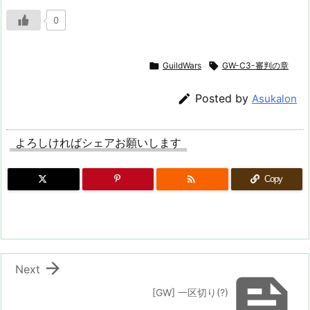
0

GuildWars

GW-C3-審判の章

Posted by
Asukalon
よろしければシェアお願いします

Copy

Next

[GW] 一区切り(?)