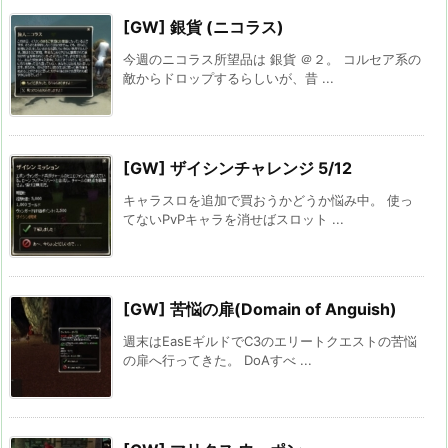
[GW] 銀貨 (ニコラス)
今週のニコラス所望品は 銀貨 ＠２。 コルセア系の
敵からドロップするらしいが、昔 ...
[GW] ザイシンチャレンジ 5/12
キャラスロを追加で買おうかどうか悩み中。 使っ
てないPvPキャラを消せばスロット ...
[GW] 苦悩の扉(Domain of Anguish)
週末はEasEギルドでC3のエリートクエストの苦悩
の扉へ行ってきた。 DoAすべ ...