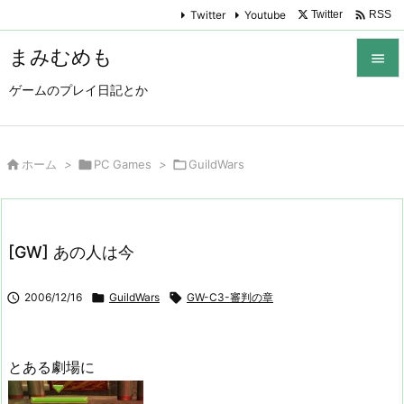

Twitter
Youtube
Twitter
RSS
まみむめも

ゲームのプレイ日記とか

メニュ

サイド

ホーム
>

PC Games
>

GuildWars

前へ

[GW] あの人は今
次へ


2006/12/16

GuildWars

GW-C3-審判の章
検索
とある劇場に