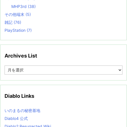
MHP3rd
(38)
その他端末
(5)
雑記
(76)
PlayStation
(7)
Archives List
A
r
c
h
i
v
Diablo Links
e
s
L
いのまるの秘密基地
i
s
Diablo4 公式
t
Diablo2 Resurrected Wiki