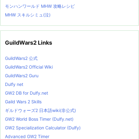
モンハンワールド MHW 攻略レシピ
MHW スキルシミュ(泣)
GuildWars2 Links
GuildWars2 公式
GuildWars2 Official Wiki
GuildWars2 Guru
Dulfy net
GW2 DB for Dulfy.net
Gaild Wars 2 Skills
ギルドウォーズ2 日本語wiki(非公式)
GW2 World Boss Timer (Dulfy.net)
GW2 Specialization Calculator (Dulfy)
Advanced GW2 Timer