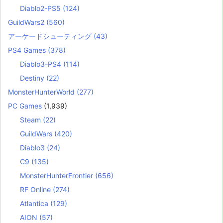
Diablo2-PS5
(124)
GuildWars2
(560)
アーケードシューティング
(43)
PS4 Games
(378)
Diablo3-PS4
(114)
Destiny
(22)
MonsterHunterWorld
(277)
PC Games
(1,939)
Steam
(22)
GuildWars
(420)
Diablo3
(24)
C9
(135)
MonsterHunterFrontier
(656)
RF Online
(274)
Atlantica
(129)
AION
(57)