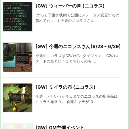
[GW] ウィーバーの脚 (ニコラス)
(ずっと下書き状態で公開にステータス変更するの
忘れてた；；) 今週のニコラスさん ...
[GW] 今週のニコラスさん(6/23～6/29)
今週のニコラスはC2のゼン ダイジュン。 C2のス
タートの島ということで行くのも ...
[GW] ミイラの布 (ニコラス)
今週・・というか今日までのニコラスの所望品は
ミイラの布＠３。 倉庫キャラが10 ...
[GW] GM主催イベント