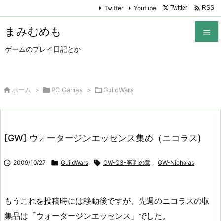

Twitter
Youtube
Twitter
RSS
まみむめも

ゲームのプレイ日記とか

メニュ

サイド

ホーム
>

PC Games
>

GuildWars

前へ

[GW] ウォータージンエッセンス集め（ニコラス)
次へ


2009/10/27

GuildWars

GW-C3-審判の章
,
GW-Nicholas
検索
もうこれを投稿時には移動後ですが、先週のニコラスの収
集品は「ウォータージンエッセンス」でした。