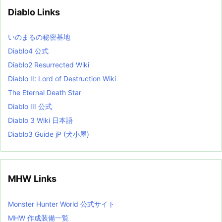
v
Diablo Links
e
s
L
いのまるの秘密基地
i
s
Diablo4 公式
t
Diablo2 Resurrected Wiki
Diablo II: Lord of Destruction Wiki
The Eternal Death Star
Diablo III 公式
Diablo 3 Wiki 日本語
Diablo3 Guide jP (犬小屋)
MHW Links
Monster Hunter World 公式サイト
MHW 作成装備一覧