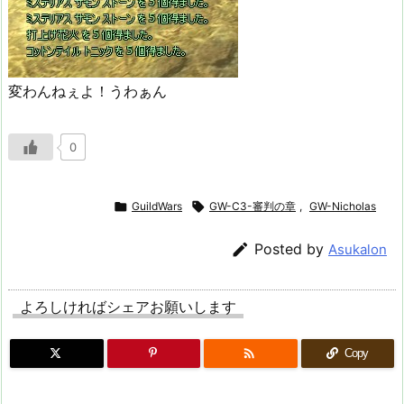
変わんねぇよ！うわぁん
0

GuildWars

GW-C3-審判の章
,
GW-Nicholas

Posted by
Asukalon
よろしければシェアお願いします

Copy