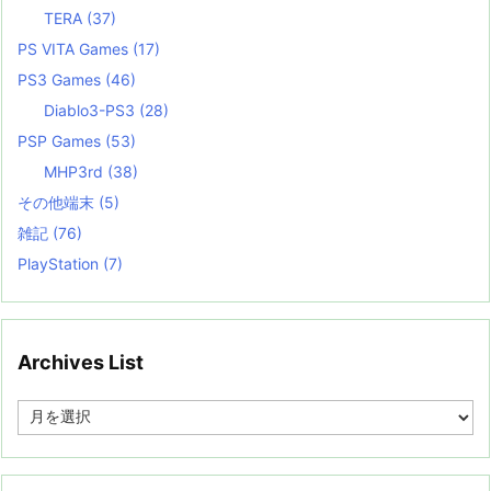
TERA
(37)
PS VITA Games
(17)
PS3 Games
(46)
Diablo3-PS3
(28)
PSP Games
(53)
MHP3rd
(38)
その他端末
(5)
雑記
(76)
PlayStation
(7)
Archives List
A
r
c
h
i