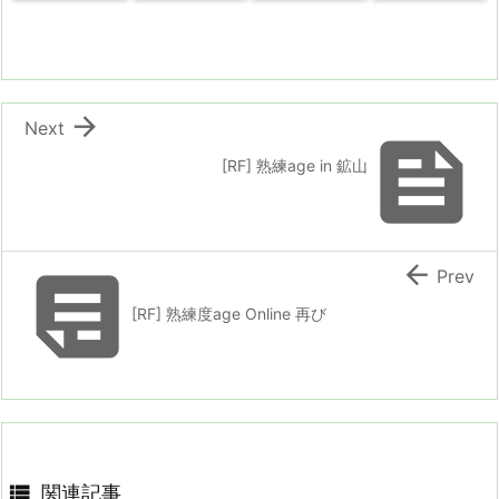

Next

[RF] 熟練age in 鉱山


Prev
[RF] 熟練度age Online 再び

関連記事