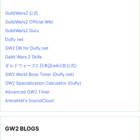
GuildWars2 公式
GuildWars2 Official Wiki
GuildWars2 Guru
Dulfy net
GW2 DB for Dulfy.net
Gaild Wars 2 Skills
ギルドウォーズ2 日本語wiki(非公式)
GW2 World Boss Timer (Dulfy.net)
GW2 Specialization Calculator (Dulfy)
Advanced GW2 Timer
ArenaNet's SoundCloud
GW2 BLOGS