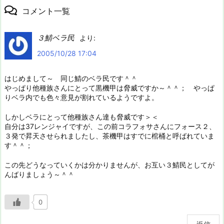
コメント一覧
３鯖ベラ民
より:
2005/10/28 17:04
はじめまして～ 同じ鯖のベラ民です＾＾
やっぱり他種族さんにとって黒機甲は脅威ですか～＾＾； やっぱ
りベラ内でも色々意見が割れているようですよ。
しかしベラにとって他種族さん達も脅威です＞＜
自分は37レンジャイですが、この前コラフォサさんにフォース２、
３発で昇天させられましたし、茶機甲はすでに棺桶と呼ばれていま
す＾＾；
この先どうなっていくかは分かりませんが、お互い３鯖民としてが
んばりましょう～＾＾
0