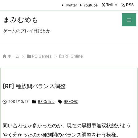

Twitter
Youtube
Twitter
RSS
まみむめも

ゲームのプレイ日記とか

メニュ

サイド

ホーム
>

PC Games
>

RF Online

前へ

[RF] 種族間バランス調整
次へ


2005/10/27

RF Online

RF-公式
検索
問い合わせが多かったのか、現在の黒機甲無双状態がよう
やく分かったのか種族間のバランス調整を行う模様。