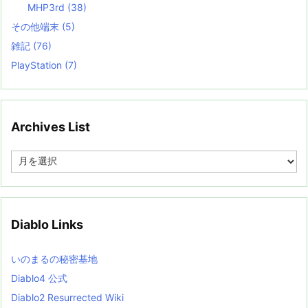
MHP3rd
(38)
その他端末
(5)
雑記
(76)
PlayStation
(7)
Archives List
A
r
c
h
i
v
Diablo Links
e
s
L
いのまるの秘密基地
i
s
Diablo4 公式
t
Diablo2 Resurrected Wiki