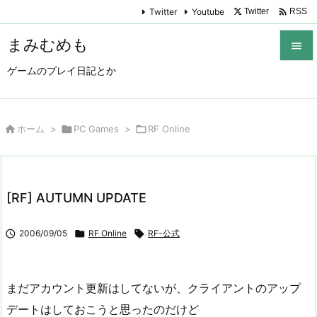

Twitter
Youtube
Twitter
RSS
まみむめも

ゲームのプレイ日記とか

メニュ

サイド

ホーム
>

PC Games
>

RF Online

前へ

[RF] AUTUMN UPDATE
次へ


2006/09/05

RF Online

RF-公式
検索
まだアカウント更新はしてないが、クライアントのアップ
デートはしておこうと思ったのだけど