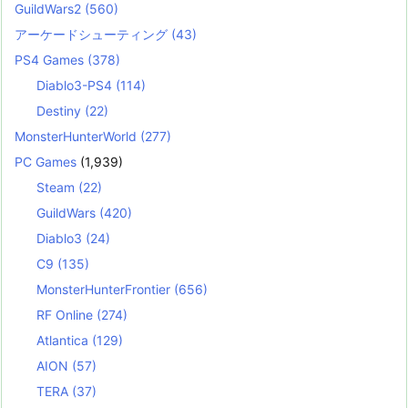
GuildWars2
(560)
アーケードシューティング
(43)
PS4 Games
(378)
Diablo3-PS4
(114)
Destiny
(22)
MonsterHunterWorld
(277)
PC Games
(1,939)
Steam
(22)
GuildWars
(420)
Diablo3
(24)
C9
(135)
MonsterHunterFrontier
(656)
RF Online
(274)
Atlantica
(129)
AION
(57)
TERA
(37)