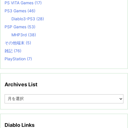
PS VITA Games
(17)
PS3 Games
(46)
Diablo3-PS3
(28)
PSP Games
(53)
MHP3rd
(38)
その他端末
(5)
雑記
(76)
PlayStation
(7)
Archives List
A
r
c
h
i
v
Diablo Links
e