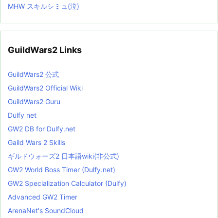
MHW スキルシミュ(泣)
GuildWars2 Links
GuildWars2 公式
GuildWars2 Official Wiki
GuildWars2 Guru
Dulfy net
GW2 DB for Dulfy.net
Gaild Wars 2 Skills
ギルドウォーズ2 日本語wiki(非公式)
GW2 World Boss Timer (Dulfy.net)
GW2 Specialization Calculator (Dulfy)
Advanced GW2 Timer
ArenaNet's SoundCloud