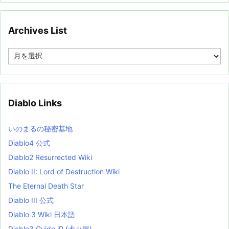
Archives List
A
r
c
h
i
v
Diablo Links
e
s
L
いのまるの秘密基地
i
s
Diablo4 公式
t
Diablo2 Resurrected Wiki
Diablo II: Lord of Destruction Wiki
The Eternal Death Star
Diablo III 公式
Diablo 3 Wiki 日本語
Diablo3 Guide jP (犬小屋)