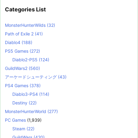
Categories List
MonsterHunterWilds
(32)
Path of Exile 2
(41)
Diablo4
(188)
PS5 Games
(272)
Diablo2-PS5
(124)
GuildWars2
(560)
アーケードシューティング
(43)
PS4 Games
(378)
Diablo3-PS4
(114)
Destiny
(22)
MonsterHunterWorld
(277)
PC Games
(1,939)
Steam
(22)
GuildWars
(420)