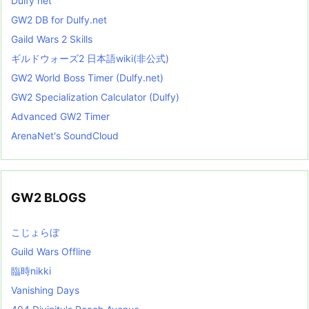
Dulfy net
GW2 DB for Dulfy.net
Gaild Wars 2 Skills
ギルドウォーズ2 日本語wiki(非公式)
GW2 World Boss Timer (Dulfy.net)
GW2 Specialization Calculator (Dulfy)
Advanced GW2 Timer
ArenaNet's SoundCloud
GW2 BLOGS
こじょらぼ
Guild Wars Offline
臨時nikki
Vanishing Days