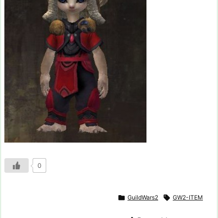
0

GuildWars2

GW2-ITEM