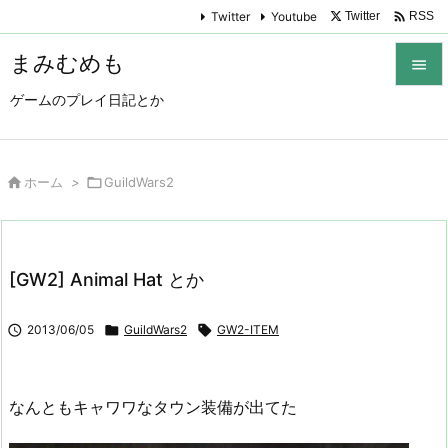

Twitter
Youtube
Twitter
RSS
まみむめも

ゲームのプレイ日記とか

メニュ

サイド

ホーム
>

GuildWars2

前へ

[GW2] Animal Hat とか
次へ


2013/06/05

GuildWars2

GW2-ITEM
検索
なんともキャワワなタウン装備が出てた