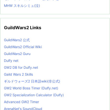
MHW スキルシミュ(泣)
GuildWars2 Links
GuildWars2 公式
GuildWars2 Official Wiki
GuildWars2 Guru
Dulfy net
GW2 DB for Dulfy.net
Gaild Wars 2 Skills
ギルドウォーズ2 日本語wiki(非公式)
GW2 World Boss Timer (Dulfy.net)
GW2 Specialization Calculator (Dulfy)
Advanced GW2 Timer
ArenaNet's SoundCloud