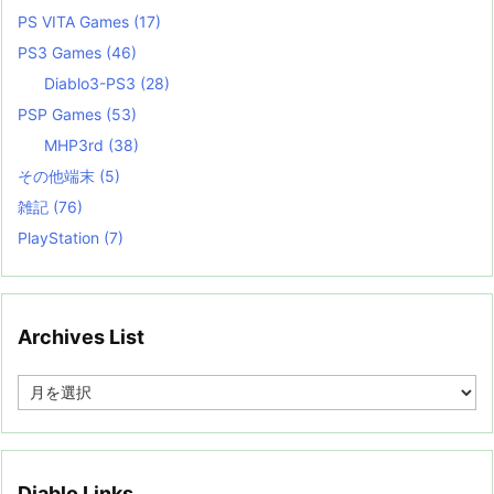
PS VITA Games
(17)
PS3 Games
(46)
Diablo3-PS3
(28)
PSP Games
(53)
MHP3rd
(38)
その他端末
(5)
雑記
(76)
PlayStation
(7)
Archives List
A
r
c
h
i
v
Diablo Links