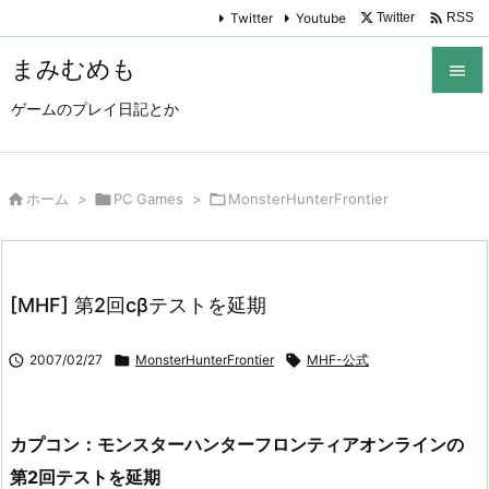

Twitter
Youtube
Twitter
RSS
まみむめも

ゲームのプレイ日記とか

メニュ

サイド

ホーム
>

PC Games
>

MonsterHunterFrontier

前へ

[MHF] 第2回cβテストを延期
次へ


2007/02/27

MonsterHunterFrontier

MHF-公式
検索
カプコン：モンスターハンターフロンティアオンラインの
第2回テストを延期