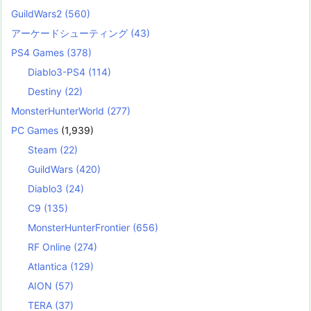
GuildWars2
(560)
アーケードシューティング
(43)
PS4 Games
(378)
Diablo3-PS4
(114)
Destiny
(22)
MonsterHunterWorld
(277)
PC Games
(1,939)
Steam
(22)
GuildWars
(420)
Diablo3
(24)
C9
(135)
MonsterHunterFrontier
(656)
RF Online
(274)
Atlantica
(129)
AION
(57)
TERA
(37)